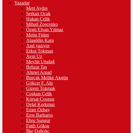
Yazarlar
Mert Aydın
Serkan Ocak
Hakan Çelik
Mihail Zoşçenko
Özgü Elvan Yılmaz
Metin Fidan
Alaaddin Kara
Anıl yazıyor
Erkut Tokman
Avni Uz
Mevlüt Uludağ
Behzat Taş
Ahmet Arpad
Burçak Melike Akgün
Gökçer F. Alp
Gizem Tokmak
Coşkun Çelik
Kürşat Coşgun
Delal Korkmaz
Emre Özbay
Eros Barbaros
Ebru Sungur
Fatih Göksu
İlke Dalkılıç