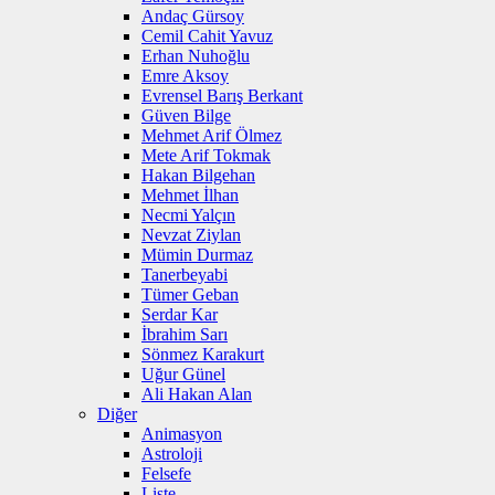
Andaç Gürsoy
Cemil Cahit Yavuz
Erhan Nuhoğlu
Emre Aksoy
Evrensel Barış Berkant
Güven Bilge
Mehmet Arif Ölmez
Mete Arif Tokmak
Hakan Bilgehan
Mehmet İlhan
Necmi Yalçın
Nevzat Ziylan
Mümin Durmaz
Tanerbeyabi
Tümer Geban
Serdar Kar
İbrahim Sarı
Sönmez Karakurt
Uğur Günel
Ali Hakan Alan
Diğer
Animasyon
Astroloji
Felsefe
Liste