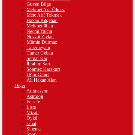
Güven Bilge
Mehmet Arif Ölmez
Mete Arif Tokmak
Hakan Bilgehan
Mehmet İlhan
Necmi Yalçın
Nevzat Ziylan
Mümin Durmaz
Tanerbeyabi
Tümer Geban
Serdar Kar
İbrahim Sarı
Sönmez Karakurt
Uğur Günel
Ali Hakan Alan
Diğer
Animasyon
Astroloji
Felsefe
Liste
Mizah
Öykü
sanat
Sinema
Spor