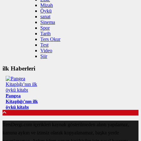
Mizah
Öykü
sanat
Sinema
Spor
Tarih
Ters Okur
Test
Video
Şiir
ilk Haberleri
Pangea
Kitaplığı’nın ilk
öykü kitabı
TersDergi.com içerikleri kaynak gösterilmeden alıntı yapılamaz,
kanuna aykırı ve izinsiz olarak kopyalanamaz, başka yerde
yayınlanamaz. Aykırı işlem yapan kişi/kişiler için yasal başvuru