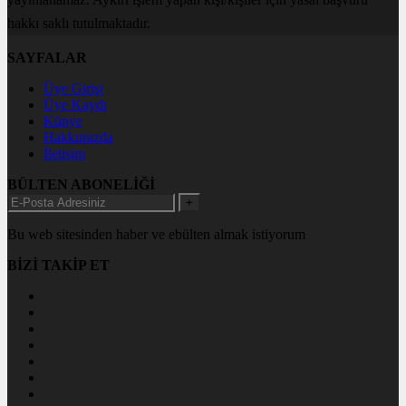
hakkı saklı tutulmaktadır.
SAYFALAR
Üye Girişi
Üye Kaydı
Künye
Hakkımızda
İletişim
BÜLTEN ABONELİĞİ
+
Bu web sitesinden haber ve ebülten almak istiyorum
BİZİ TAKİP ET