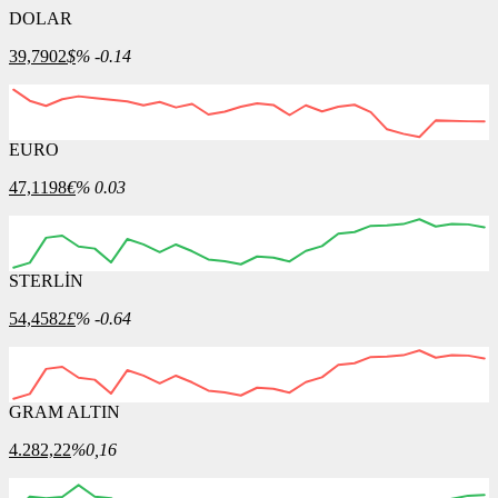
DOLAR
39,7902
$
% -0.14
EURO
12:00
13:00
14:00
15:00
16:00
47,1198
€
% 0.03
STERLİN
12:00
13:00
14:00
15:00
16:00
54,4582
£
% -0.64
GRAM ALTIN
12:00
13:00
14:00
15:00
16:00
4.282,22
%0,16