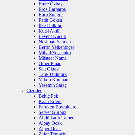
Emre Özbay
Eros Barbaros
Ebru Sungur
Fatih Göksu
İlke Dalkılıç
Kutsi Akıllı
Levent Küçük
Neslihan Yalman
Berrin Yelkenbiçer
Mihail Zoşçenko
Müstear Name
Ömer Pınar
Sait Oktay
Tarık Ünlütürk
Yakup Karahan
Yasemin Saraç
Çizerler
Behiç Pek
Kaan Ertem
Faruken Bayraktare
Servet Gürbüz
Abdülkadir Tamer
Alpay Ocak
Alper Ocak
Zafer Temoçin