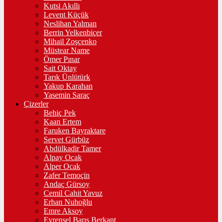
Kutsi Akıllı
Levent Küçük
Neslihan Yalman
Berrin Yelkenbiçer
Mihail Zoşçenko
Müstear Name
Ömer Pınar
Sait Oktay
Tarık Ünlütürk
Yakup Karahan
Yasemin Saraç
Çizerler
Behiç Pek
Kaan Ertem
Faruken Bayraktare
Servet Gürbüz
Abdülkadir Tamer
Alpay Ocak
Alper Ocak
Zafer Temoçin
Andaç Gürsoy
Cemil Cahit Yavuz
Erhan Nuhoğlu
Emre Aksoy
Evrensel Barış Berkant