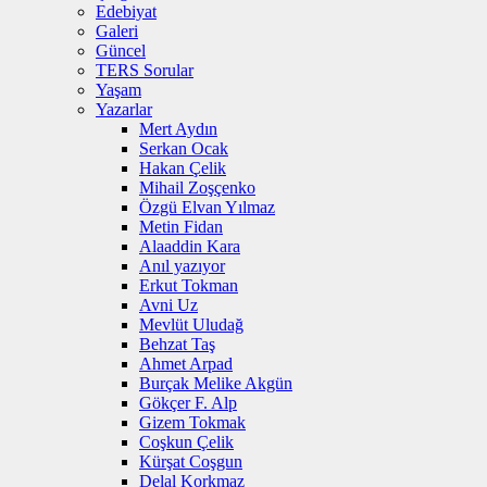
Edebiyat
Galeri
Güncel
TERS Sorular
Yaşam
Yazarlar
Mert Aydın
Serkan Ocak
Hakan Çelik
Mihail Zoşçenko
Özgü Elvan Yılmaz
Metin Fidan
Alaaddin Kara
Anıl yazıyor
Erkut Tokman
Avni Uz
Mevlüt Uludağ
Behzat Taş
Ahmet Arpad
Burçak Melike Akgün
Gökçer F. Alp
Gizem Tokmak
Coşkun Çelik
Kürşat Coşgun
Delal Korkmaz