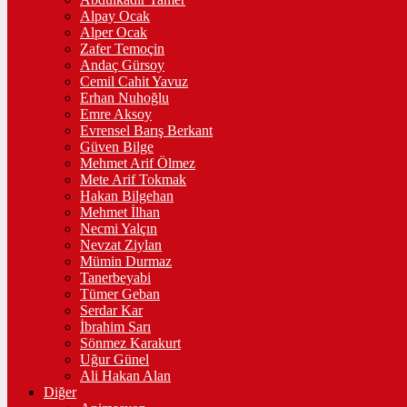
Alpay Ocak
Alper Ocak
Zafer Temoçin
Andaç Gürsoy
Cemil Cahit Yavuz
Erhan Nuhoğlu
Emre Aksoy
Evrensel Barış Berkant
Güven Bilge
Mehmet Arif Ölmez
Mete Arif Tokmak
Hakan Bilgehan
Mehmet İlhan
Necmi Yalçın
Nevzat Ziylan
Mümin Durmaz
Tanerbeyabi
Tümer Geban
Serdar Kar
İbrahim Sarı
Sönmez Karakurt
Uğur Günel
Ali Hakan Alan
Diğer