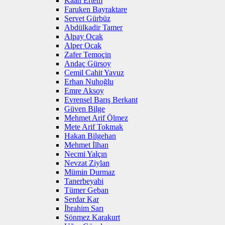
Kaan Ertem
Faruken Bayraktare
Servet Gürbüz
Abdülkadir Tamer
Alpay Ocak
Alper Ocak
Zafer Temoçin
Andaç Gürsoy
Cemil Cahit Yavuz
Erhan Nuhoğlu
Emre Aksoy
Evrensel Barış Berkant
Güven Bilge
Mehmet Arif Ölmez
Mete Arif Tokmak
Hakan Bilgehan
Mehmet İlhan
Necmi Yalçın
Nevzat Ziylan
Mümin Durmaz
Tanerbeyabi
Tümer Geban
Serdar Kar
İbrahim Sarı
Sönmez Karakurt