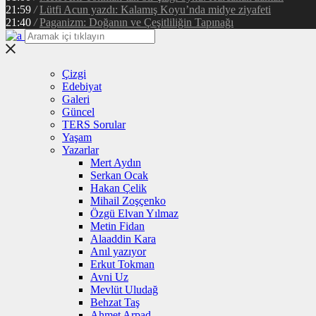
21:59
/
Lütfi Acun yazdı: Kalamış Koyu’nda midye ziyafeti
21:40
/
Paganizm: Doğanın ve Çeşitliliğin Tapınağı
Çizgi
Edebiyat
Galeri
Güncel
TERS Sorular
Yaşam
Yazarlar
Mert Aydın
Serkan Ocak
Hakan Çelik
Mihail Zoşçenko
Özgü Elvan Yılmaz
Metin Fidan
Alaaddin Kara
Anıl yazıyor
Erkut Tokman
Avni Uz
Mevlüt Uludağ
Behzat Taş
Ahmet Arpad