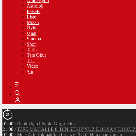
Animasyon
Astroloji
Felsefe
Liste
Mizah
Öykü
sanat
Sinema
Spor
Tarih
Ters Okur
Test
Video
Şiir
01:00
/
Benim için büyük, Gırgır içinse…
21:08
/
T3R5 MAHALLE 8: BİN SEKİZ YÜZ DOKSAN DOKUZ
01:00
/
Mete Arif Tokmak’tan bir çizgi öykü: Harcanan zaman