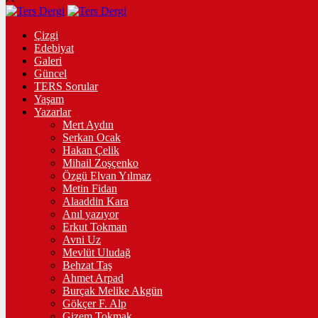
Çizgi
Edebiyat
Galeri
Güncel
TERS Sorular
Yaşam
Yazarlar
Mert Aydın
Serkan Ocak
Hakan Çelik
Mihail Zoşçenko
Özgü Elvan Yılmaz
Metin Fidan
Alaaddin Kara
Anıl yazıyor
Erkut Tokman
Avni Uz
Mevlüt Uludağ
Behzat Taş
Ahmet Arpad
Burçak Melike Akgün
Gökçer F. Alp
Gizem Tokmak