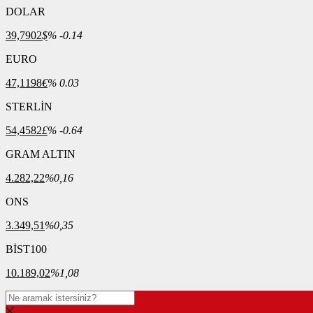
DOLAR
39,7902
$
% -0.14
EURO
47,1198
€
% 0.03
STERLİN
54,4582
£
% -0.64
GRAM ALTIN
4.282,22
%0,16
ONS
3.349,51
%0,35
BİST100
10.189,02
%1,08