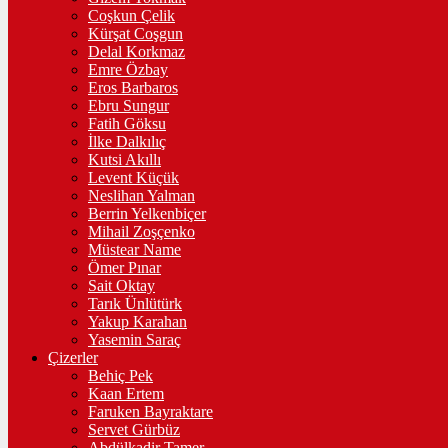
Coşkun Çelik
Kürşat Coşgun
Delal Korkmaz
Emre Özbay
Eros Barbaros
Ebru Sungur
Fatih Göksu
İlke Dalkılıç
Kutsi Akıllı
Levent Küçük
Neslihan Yalman
Berrin Yelkenbiçer
Mihail Zoşçenko
Müstear Name
Ömer Pınar
Sait Oktay
Tarık Ünlütürk
Yakup Karahan
Yasemin Saraç
Çizerler
Behiç Pek
Kaan Ertem
Faruken Bayraktare
Servet Gürbüz
Abdülkadir Tamer