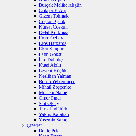
Burçak Melike Akgün
Gökçer F. Alp
Gizem Tokmak
Coşkun Çelik
Kürşat Coşgun
Delal Korkmaz
Emre Özbay
Eros Barbaros
Ebru Sungur
Fatih Göksu
İlke Dalkılıç
Kutsi Akıllı
Levent Küçük
Neslihan Yalman
Berrin Yelkenbiçer
Mihail Zoşçenko
Müstear Name
Ömer Pınar
Sait Oktay
Tarık Ünlütürk
Yakup Karahan
Yasemin Saraç
Çizerler
Behiç Pek