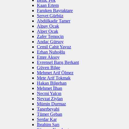
Behiç Pek
Kaan Ertem
Faruken Bayraktare
Servet Gürbüz
Abdülkadir Tamer
Alpay Ocak
Alper Ocak
Zafer Temoçin
Andaç Gürsoy
Cemil Cahit Yavuz
Erhan Nuhoğlu
Emre Aksoy
Evrensel Barış Berkant
Güven Bilge
Mehmet Arif Ölmez
Mete Arif Tokmak
Hakan Bilgehan
Mehmet İlhan
Necmi Yalçın
Nevzat Ziylan
Mümin Durmaz
Tanerbeyabi
Tümer Geban
Serdar Kar
İbrahim Sarı