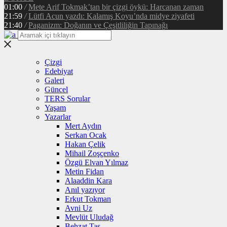
01:00
/
Mete Arif Tokmak’tan bir çizgi öykü: Harcanan zaman
21:59
/
Lütfi Acun yazdı: Kalamış Koyu’nda midye ziyafeti
21:40
/
Paganizm: Doğanın ve Çeşitliliğin Tapınağı
Çizgi
Edebiyat
Galeri
Güncel
TERS Sorular
Yaşam
Yazarlar
Mert Aydın
Serkan Ocak
Hakan Çelik
Mihail Zoşçenko
Özgü Elvan Yılmaz
Metin Fidan
Alaaddin Kara
Anıl yazıyor
Erkut Tokman
Avni Uz
Mevlüt Uludağ
Behzat Taş