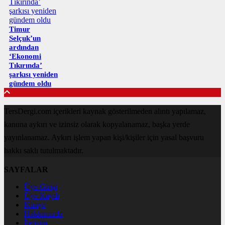
Timur
Selçuk’un
ardından
‘Ekonomi
Tıkırında’
şarkısı yeniden
gündem oldu
TersDergi.com içerikleri kaynak gösterilmeden alıntı yapılamaz,
kanuna aykırı ve izinsiz olarak kopyalanamaz, başka yerde
yayınlanamaz. Aykırı işlem yapan kişi/kişiler için yasal başvuru
hakkı saklı tutulmaktadır.
SAYFALAR
Üye Girişi
Üye Kaydı
Künye
Hakkımızda
İletişim