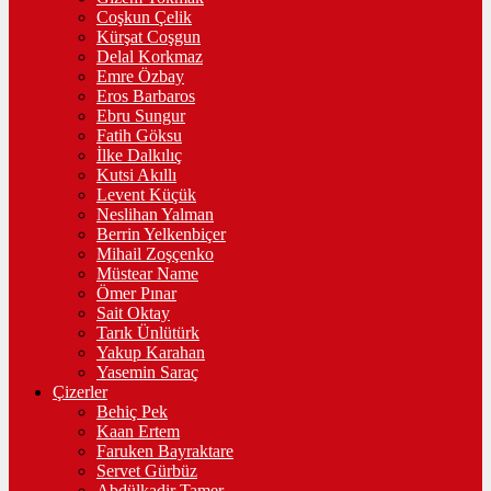
Coşkun Çelik
Kürşat Coşgun
Delal Korkmaz
Emre Özbay
Eros Barbaros
Ebru Sungur
Fatih Göksu
İlke Dalkılıç
Kutsi Akıllı
Levent Küçük
Neslihan Yalman
Berrin Yelkenbiçer
Mihail Zoşçenko
Müstear Name
Ömer Pınar
Sait Oktay
Tarık Ünlütürk
Yakup Karahan
Yasemin Saraç
Çizerler
Behiç Pek
Kaan Ertem
Faruken Bayraktare
Servet Gürbüz
Abdülkadir Tamer