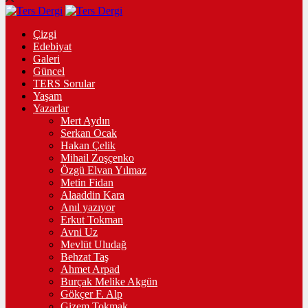
Çizgi
Edebiyat
Galeri
Güncel
TERS Sorular
Yaşam
Yazarlar
Mert Aydın
Serkan Ocak
Hakan Çelik
Mihail Zoşçenko
Özgü Elvan Yılmaz
Metin Fidan
Alaaddin Kara
Anıl yazıyor
Erkut Tokman
Avni Uz
Mevlüt Uludağ
Behzat Taş
Ahmet Arpad
Burçak Melike Akgün
Gökçer F. Alp
Gizem Tokmak