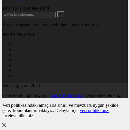
BÜLTEN ABONELİĞİ
+
Bu web sitesinden haber ve ebülten almak istiyorum
BİZİ TAKİP ET
TersDergi.com 2025
Çerezler ile ilgili bilgi için
Çerez Politikamızı
ziyaret edebilirsiniz.
Veri politikasındaki amaçlarla sınırlı ve mevzuata uygun şekilde
çerez konumlandırmaktayız. Detaylar için
veri politikamızı
inceleyebilirsiniz.