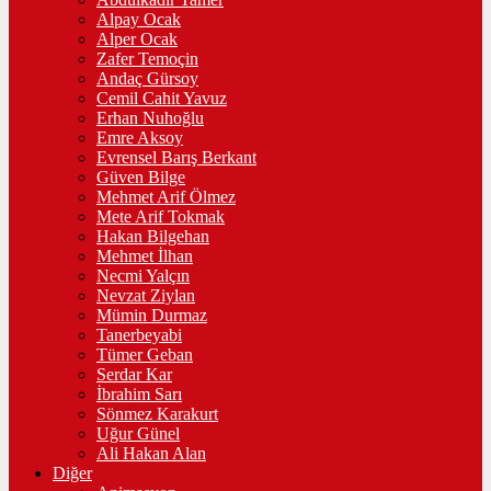
Alpay Ocak
Alper Ocak
Zafer Temoçin
Andaç Gürsoy
Cemil Cahit Yavuz
Erhan Nuhoğlu
Emre Aksoy
Evrensel Barış Berkant
Güven Bilge
Mehmet Arif Ölmez
Mete Arif Tokmak
Hakan Bilgehan
Mehmet İlhan
Necmi Yalçın
Nevzat Ziylan
Mümin Durmaz
Tanerbeyabi
Tümer Geban
Serdar Kar
İbrahim Sarı
Sönmez Karakurt
Uğur Günel
Ali Hakan Alan
Diğer