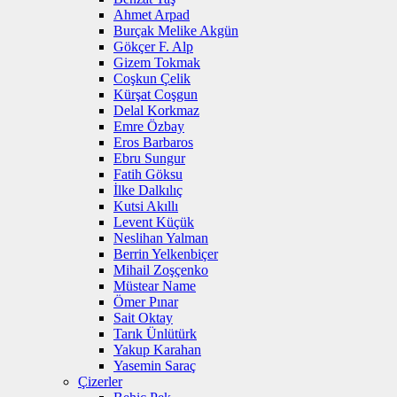
Ahmet Arpad
Burçak Melike Akgün
Gökçer F. Alp
Gizem Tokmak
Coşkun Çelik
Kürşat Coşgun
Delal Korkmaz
Emre Özbay
Eros Barbaros
Ebru Sungur
Fatih Göksu
İlke Dalkılıç
Kutsi Akıllı
Levent Küçük
Neslihan Yalman
Berrin Yelkenbiçer
Mihail Zoşçenko
Müstear Name
Ömer Pınar
Sait Oktay
Tarık Ünlütürk
Yakup Karahan
Yasemin Saraç
Çizerler