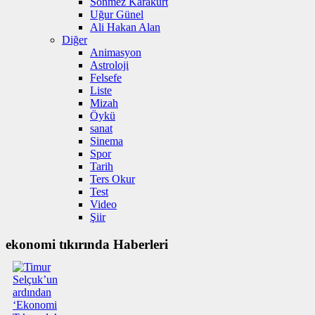
Sönmez Karakurt
Uğur Günel
Ali Hakan Alan
Diğer
Animasyon
Astroloji
Felsefe
Liste
Mizah
Öykü
sanat
Sinema
Spor
Tarih
Ters Okur
Test
Video
Şiir
ekonomi tıkırında Haberleri