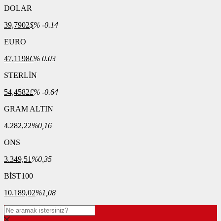
DOLAR
39,7902
$
% -0.14
EURO
47,1198
€
% 0.03
STERLİN
54,4582
£
% -0.64
GRAM ALTIN
4.282,22
%0,16
ONS
3.349,51
%0,35
BİST100
10.189,02
%1,08