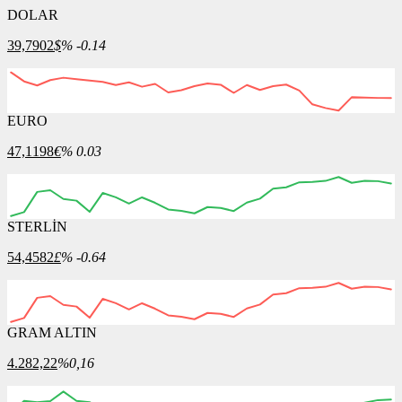
DOLAR
39,7902
$
% -0.14
EURO
12:00
13:00
14:00
15:00
16:00
47,1198
€
% 0.03
STERLİN
12:00
13:00
14:00
15:00
16:00
54,4582
£
% -0.64
GRAM ALTIN
12:00
13:00
14:00
15:00
16:00
4.282,22
%0,16