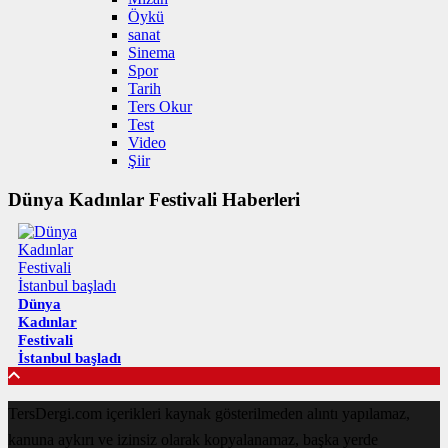
Öykü
sanat
Sinema
Spor
Tarih
Ters Okur
Test
Video
Şiir
Dünya Kadınlar Festivali Haberleri
Dünya
Kadınlar
Festivali
İstanbul başladı
TersDergi.com içerikleri kaynak gösterilmeden alıntı yapılamaz,
kanuna aykırı ve izinsiz olarak kopyalanamaz, başka yerde