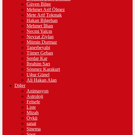
Güven Bilge
Mehmet Arif Ölmez
Mete Arif Tokmak
Hakan Bilgehan
Mehmet İlhan
Necmi Yalçın
Nevzat Ziylan
Mümin Durmaz
Tanerbeyabi
Tümer Geban
Serdar Kar
İbrahim Sarı
Sönmez Karakurt
Uğur Günel
Ali Hakan Alan
Diğer
Animasyon
Astroloji
Felsefe
Liste
Mizah
Öykü
sanat
Sinema
Spor