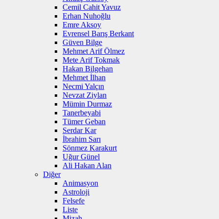
Cemil Cahit Yavuz
Erhan Nuhoğlu
Emre Aksoy
Evrensel Barış Berkant
Güven Bilge
Mehmet Arif Ölmez
Mete Arif Tokmak
Hakan Bilgehan
Mehmet İlhan
Necmi Yalçın
Nevzat Ziylan
Mümin Durmaz
Tanerbeyabi
Tümer Geban
Serdar Kar
İbrahim Sarı
Sönmez Karakurt
Uğur Günel
Ali Hakan Alan
Diğer
Animasyon
Astroloji
Felsefe
Liste
Mizah