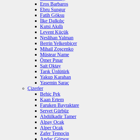
Eros Barbaros
Ebru Sungur
Fatih Göksu
İlke Dalkılıç
Kutsi Akıllı
Levent Küçük
Neslihan Yalman
Berrin Yelkenbiçer
Mihail Zoşçenko
Müstear Name
Ömer Pınar
Sait Oktay
Tarık Ünlütürk
Yakup Karahan
Yasemin Saraç
Çizerler
Behiç Pek
Kaan Ertem
Faruken Bayraktare
Servet Gürbüz
Abdülkadir Tamer
Alpay Ocak
Alper Ocak
Zafer Temoçin
Andaç Gürsoy