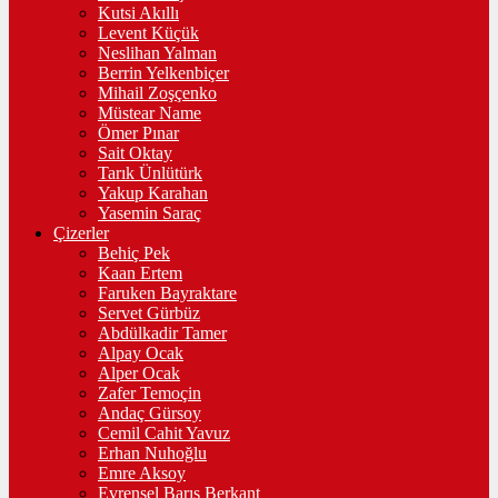
Kutsi Akıllı
Levent Küçük
Neslihan Yalman
Berrin Yelkenbiçer
Mihail Zoşçenko
Müstear Name
Ömer Pınar
Sait Oktay
Tarık Ünlütürk
Yakup Karahan
Yasemin Saraç
Çizerler
Behiç Pek
Kaan Ertem
Faruken Bayraktare
Servet Gürbüz
Abdülkadir Tamer
Alpay Ocak
Alper Ocak
Zafer Temoçin
Andaç Gürsoy
Cemil Cahit Yavuz
Erhan Nuhoğlu
Emre Aksoy
Evrensel Barış Berkant