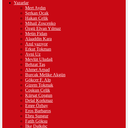
Yazarlar
Mert Aydın
Serkan Ocak
Hakan Çelik
Mihail Zoşçenko
Özgü Elvan Yılmaz
Metin Fidan
Alaaddin Kara
Anıl yazıyor
Erkut Tokman
Avni Uz
Mevlüt Uludağ
Behzat Taş
Ahmet Arpad
Burçak Melike Akgün
Gökçer F. Alp
Gizem Tokmak
Coşkun Çelik
Kürşat Coşgun
Delal Korkmaz
Emre Özbay
Eros Barbaros
Ebru Sungur
Fatih Göksu
İlke Dalkılıç