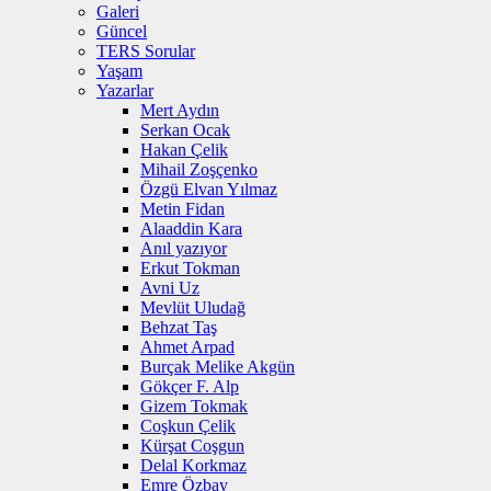
Galeri
Güncel
TERS Sorular
Yaşam
Yazarlar
Mert Aydın
Serkan Ocak
Hakan Çelik
Mihail Zoşçenko
Özgü Elvan Yılmaz
Metin Fidan
Alaaddin Kara
Anıl yazıyor
Erkut Tokman
Avni Uz
Mevlüt Uludağ
Behzat Taş
Ahmet Arpad
Burçak Melike Akgün
Gökçer F. Alp
Gizem Tokmak
Coşkun Çelik
Kürşat Coşgun
Delal Korkmaz
Emre Özbay