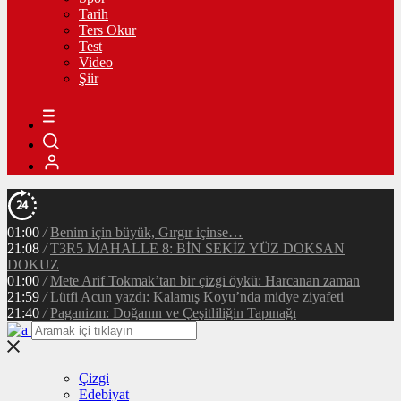
Tarih
Ters Okur
Test
Video
Şiir
01:00
/
Benim için büyük, Gırgır içinse…
21:08
/
T3R5 MAHALLE 8: BİN SEKİZ YÜZ DOKSAN
DOKUZ
01:00
/
Mete Arif Tokmak’tan bir çizgi öykü: Harcanan zaman
21:59
/
Lütfi Acun yazdı: Kalamış Koyu’nda midye ziyafeti
21:40
/
Paganizm: Doğanın ve Çeşitliliğin Tapınağı
Çizgi
Edebiyat