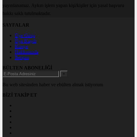
yayınlanamaz. Aykırı işlem yapan kişi/kişiler için yasal başvuru
hakkı saklı tutulmaktadır.
SAYFALAR
Üye Girişi
Üye Kaydı
Künye
Hakkımızda
İletişim
BÜLTEN ABONELİĞİ
+
Bu web sitesinden haber ve ebülten almak istiyorum
BİZİ TAKİP ET