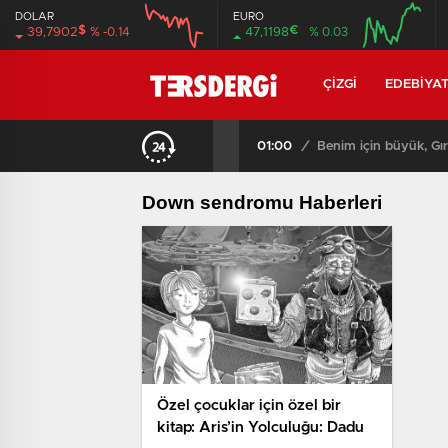
DOLAR
EURO
$
€
39,7902
% -0.14
47,1198
% 0.03
12:00
16:00
12:00
16:00
ÇIZGI
EDEBIYA
01:00
/
Benim için büyük, Gır
Down sendromu Haberleri
Özel çocuklar için özel bir
kitap: Aris’in Yolculuğu: Dadu