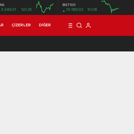
NS
BİST100
3.349,51
%0,35
10.189,02
%1,08
12:00
16:00
12:00
AR
ÇIZERLER
DIĞER
21:08
/
T3R5 MAHALLE 8: BİN SEKİZ YÜZ DOKSAN DOKUZ