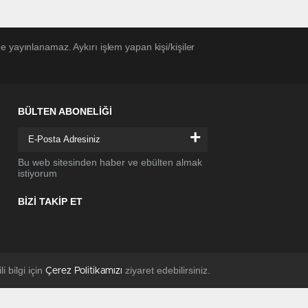
 yayınlanamaz. Aykırı işlem yapan kişi/kişiler
BÜLTEN ABONELİĞİ
+
Bu web sitesinden haber ve ebülten almak
istiyorum
BİZİ TAKİP ET
li bilgi için
ziyaret edebilirsiniz.
Çerez Politikamızı