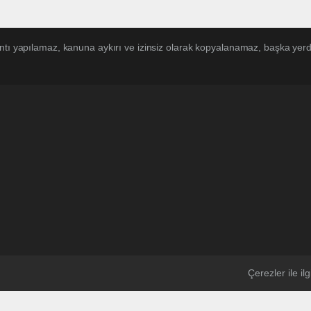
ntı yapılamaz, kanuna aykırı ve izinsiz olarak kopyalanamaz, başka yerde
Çerezler ile ilgi