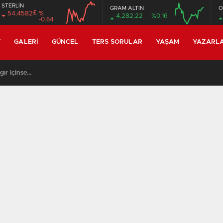
STERLİN
GRAM ALTIN
O
£
54,4582
%
4.282,22
%0,16
-0.64
12:00
16:00
12:00
16:00
T
GALERI
GÜNCEL
TERS SORULAR
YAŞAM
YAZARL
gır içinse…