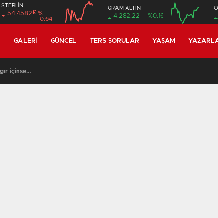
STERLİN
GRAM ALTIN
O
£
54,4582
%
4.282,22
%0,16
-0.64
12:00
16:00
12:00
16:00
T
GALERI
GÜNCEL
TERS SORULAR
YAŞAM
YAZARL
gır içinse…