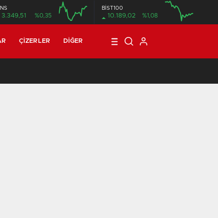
NS
BİST100
3.349,51
%0,35
10.189,02
%1,08
12:00
16:00
12:00
AR
ÇIZERLER
DIĞER
21:08
/
T3R5 MAHALLE 8: BİN SEKİZ YÜZ DOKSAN DOKUZ