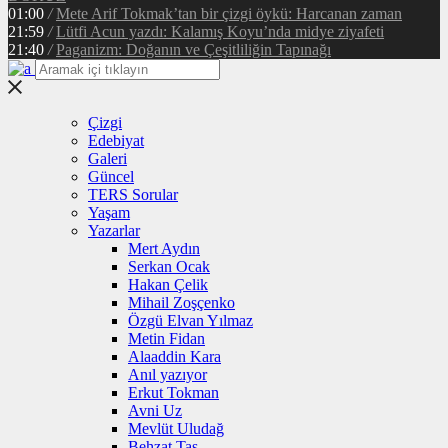
01:00
/
Mete Arif Tokmak’tan bir çizgi öykü: Harcanan zaman
21:59
/
Lütfi Acun yazdı: Kalamış Koyu’nda midye ziyafeti
21:40
/
Paganizm: Doğanın ve Çeşitliliğin Tapınağı
Çizgi
Edebiyat
Galeri
Güncel
TERS Sorular
Yaşam
Yazarlar
Mert Aydın
Serkan Ocak
Hakan Çelik
Mihail Zoşçenko
Özgü Elvan Yılmaz
Metin Fidan
Alaaddin Kara
Anıl yazıyor
Erkut Tokman
Avni Uz
Mevlüt Uludağ
Behzat Taş