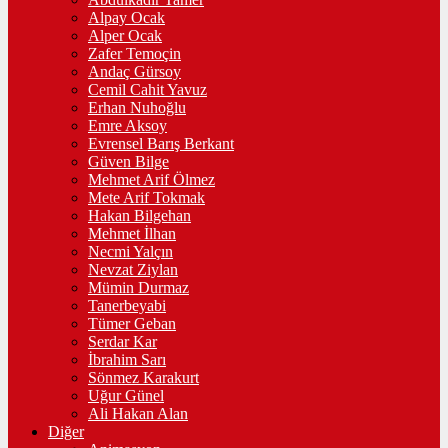
Alpay Ocak
Alper Ocak
Zafer Temoçin
Andaç Gürsoy
Cemil Cahit Yavuz
Erhan Nuhoğlu
Emre Aksoy
Evrensel Barış Berkant
Güven Bilge
Mehmet Arif Ölmez
Mete Arif Tokmak
Hakan Bilgehan
Mehmet İlhan
Necmi Yalçın
Nevzat Ziylan
Mümin Durmaz
Tanerbeyabi
Tümer Geban
Serdar Kar
İbrahim Sarı
Sönmez Karakurt
Uğur Günel
Ali Hakan Alan
Diğer