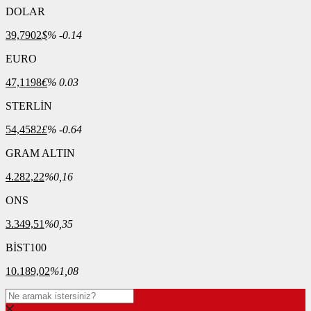
DOLAR
39,7902
$
% -0.14
EURO
47,1198
€
% 0.03
STERLİN
54,4582
£
% -0.64
GRAM ALTIN
4.282,22
%0,16
ONS
3.349,51
%0,35
BİST100
10.189,02
%1,08