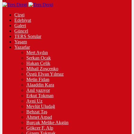
Çizgi
Edebiyat
Galeri
Güncel
TERS Sorular
Yaşam
Yazarlar
Mert Aydın
Serkan Ocak
Hakan Çelik
Mihail Zoşçenko
Özgü Elvan Yılmaz
Metin Fidan
Alaaddin Kara
Anıl yazıyor
Erkut Tokman
Avni Uz
Mevlüt Uludağ
Behzat Taş
Ahmet Arpad
Burçak Melike Akgün
Gökçer F. Alp
Gizem Tokmak