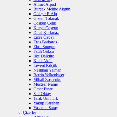
Ahmet Arpad
Burçak Melike Akgün
Gökçer F. Alp
Gizem Tokmak
Coşkun Çelik
Kürşat Coşgun
Delal Korkmaz
Emre Özbay
Eros Barbaros
Ebru Sungur
Fatih Göksu
İlke Dalkılıç
Kutsi Akıllı
Levent Küçük
Neslihan Yalman
Berrin Yelkenbiçer
Mihail Zoşçenko
Müstear Name
Ömer Pınar
Sait Oktay
Tarık Ünlütürk
Yakup Karahan
Yasemin Saraç
Çizerler