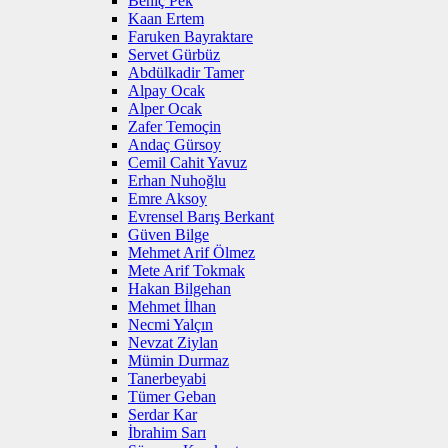
Behiç Pek
Kaan Ertem
Faruken Bayraktare
Servet Gürbüz
Abdülkadir Tamer
Alpay Ocak
Alper Ocak
Zafer Temoçin
Andaç Gürsoy
Cemil Cahit Yavuz
Erhan Nuhoğlu
Emre Aksoy
Evrensel Barış Berkant
Güven Bilge
Mehmet Arif Ölmez
Mete Arif Tokmak
Hakan Bilgehan
Mehmet İlhan
Necmi Yalçın
Nevzat Ziylan
Mümin Durmaz
Tanerbeyabi
Tümer Geban
Serdar Kar
İbrahim Sarı