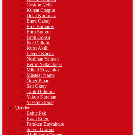
Coşkun Çelik
Kürşat Coşgun
Delal Korkmaz
Emre Özbay
Eros Barbaros
Ebru Sungur
Fatih Göksu
İlke Dalkılıç
Kutsi Akıllı
Levent Küçük
Neslihan Yalman
Berrin Yelkenbiçer
Mihail Zoşçenko
Müstear Name
Ömer Pınar
Sait Oktay
Tarık Ünlütürk
Yakup Karahan
Yasemin Saraç
Çizerler
Behiç Pek
Kaan Ertem
Faruken Bayraktare
Servet Gürbüz
Abdülkadir Tamer