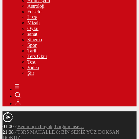
Animasyon
Astroloji
Felsefe
Liste
Mizah
Öykü
sanat
Sinema
Spor
Tarih
Ters Okur
Test
Video
Şiir
01:00
/
Benim için büyük, Gırgır içinse…
21:08
/
T3R5 MAHALLE 8: BİN SEKİZ YÜZ DOKSAN
DOKUZ