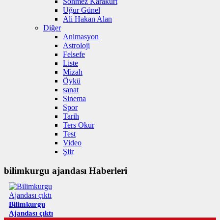
Sönmez Karakurt
Uğur Günel
Ali Hakan Alan
Diğer
Animasyon
Astroloji
Felsefe
Liste
Mizah
Öykü
sanat
Sinema
Spor
Tarih
Ters Okur
Test
Video
Şiir
bilimkurgu ajandası Haberleri
Bilimkurgu
Ajandası çıktı