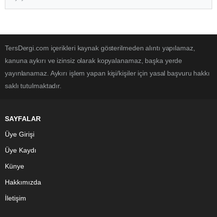
TersDergi.com içerikleri kaynak gösterilmeden alıntı yapılamaz,
kanuna aykırı ve izinsiz olarak kopyalanamaz, başka yerde
yayınlanamaz. Aykırı işlem yapan kişi/kişiler için yasal başvuru hakkı
saklı tutulmaktadır.
SAYFALAR
Üye Girişi
Üye Kaydı
Künye
Hakkımızda
İletişim