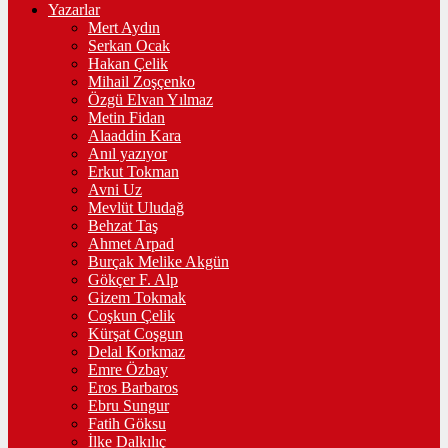
Yazarlar
Mert Aydın
Serkan Ocak
Hakan Çelik
Mihail Zoşçenko
Özgü Elvan Yılmaz
Metin Fidan
Alaaddin Kara
Anıl yazıyor
Erkut Tokman
Avni Uz
Mevlüt Uludağ
Behzat Taş
Ahmet Arpad
Burçak Melike Akgün
Gökçer F. Alp
Gizem Tokmak
Coşkun Çelik
Kürşat Coşgun
Delal Korkmaz
Emre Özbay
Eros Barbaros
Ebru Sungur
Fatih Göksu
İlke Dalkılıç