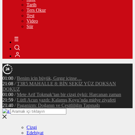
Tarih
Ters Okur
Test
Video
Şiir
01:00
/
Benim için büyük, Gırgır içinse…
21:08
/
T3R5 MAHALLE 8: BİN SEKİZ YÜZ DOKSAN
DOKUZ
01:00
/
Mete Arif Tokmak’tan bir çizgi öykü: Harcanan zaman
21:59
/
Lütfi Acun yazdı: Kalamış Koyu’nda midye ziyafeti
21:40
/
Paganizm: Doğanın ve Çeşitliliğin Tapınağı
Çizgi
Edebiyat