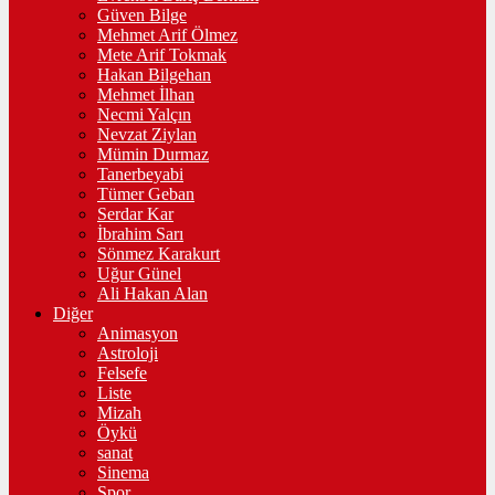
Güven Bilge
Mehmet Arif Ölmez
Mete Arif Tokmak
Hakan Bilgehan
Mehmet İlhan
Necmi Yalçın
Nevzat Ziylan
Mümin Durmaz
Tanerbeyabi
Tümer Geban
Serdar Kar
İbrahim Sarı
Sönmez Karakurt
Uğur Günel
Ali Hakan Alan
Diğer
Animasyon
Astroloji
Felsefe
Liste
Mizah
Öykü
sanat
Sinema
Spor