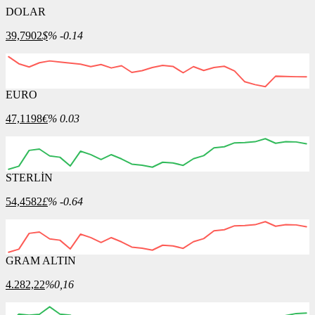
DOLAR
39,7902
$
% -0.14
EURO
12:00
13:00
14:00
15:00
16:00
47,1198
€
% 0.03
STERLİN
12:00
13:00
14:00
15:00
16:00
54,4582
£
% -0.64
GRAM ALTIN
12:00
13:00
14:00
15:00
16:00
4.282,22
%0,16