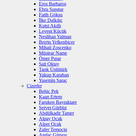
Eros Barbaros
Ebru Sungur
Fatih Göksu
İlke Dalkılıç
Kutsi Akıllı
Levent Küçük
Neslihan Yalman
Berrin Yelkenbiçer
Mihail Zoşçenko
Müstear Name
Ömer Pınar
Sait Oktay
Tarık Ünlütürk
Yakup Karahan
Yasemin Saraç
Çizerler
Behiç Pek
Kaan Ertem
Faruken Bayraktare
Servet Gürbüz
Abdülkadir Tamer
Alpay Ocak
Alper Ocak
Zafer Temoçin
Andaç Gürsoy