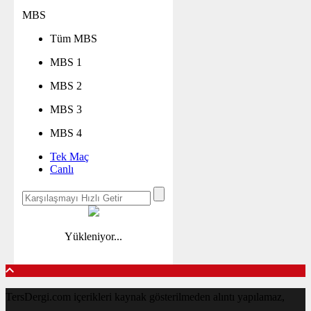
MBS
Tüm MBS
MBS 1
MBS 2
MBS 3
MBS 4
Tek Maç
Canlı
Yükleniyor...
TersDergi.com içerikleri kaynak gösterilmeden alıntı yapılamaz,