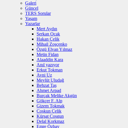
Galeri
Güncel
TERS Sorular
Yaşam
Yazarlar
Mert Aydın
Serkan Ocak
Hakan Çelik
Mihail Zoşçenko
Özgü Elvan Yılmaz
Metin Fidan
Alaaddin Kara
Anıl yazıyor
Erkut Tokman
Avni Uz
Mevlüt Uludağ
Behzat Taş
Ahmet Arpad
Burçak Melike Akgün
Gökçer F. Alp
Gizem Tokmak
Coşkun Çelik
Kürşat Coşgun
Delal Korkmaz
Emre Özbay