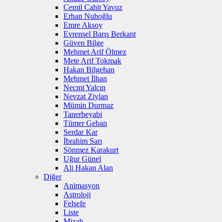
Cemil Cahit Yavuz
Erhan Nuhoğlu
Emre Aksoy
Evrensel Barış Berkant
Güven Bilge
Mehmet Arif Ölmez
Mete Arif Tokmak
Hakan Bilgehan
Mehmet İlhan
Necmi Yalçın
Nevzat Ziylan
Mümin Durmaz
Tanerbeyabi
Tümer Geban
Serdar Kar
İbrahim Sarı
Sönmez Karakurt
Uğur Günel
Ali Hakan Alan
Diğer
Animasyon
Astroloji
Felsefe
Liste
Mizah