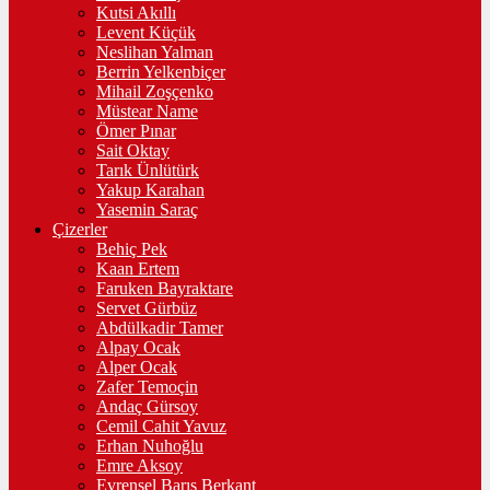
Kutsi Akıllı
Levent Küçük
Neslihan Yalman
Berrin Yelkenbiçer
Mihail Zoşçenko
Müstear Name
Ömer Pınar
Sait Oktay
Tarık Ünlütürk
Yakup Karahan
Yasemin Saraç
Çizerler
Behiç Pek
Kaan Ertem
Faruken Bayraktare
Servet Gürbüz
Abdülkadir Tamer
Alpay Ocak
Alper Ocak
Zafer Temoçin
Andaç Gürsoy
Cemil Cahit Yavuz
Erhan Nuhoğlu
Emre Aksoy
Evrensel Barış Berkant