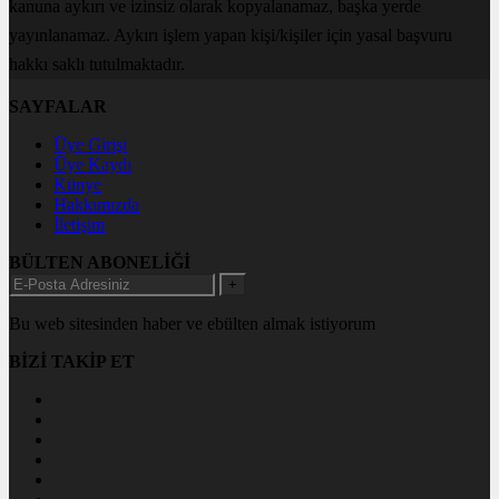
kanuna aykırı ve izinsiz olarak kopyalanamaz, başka yerde
yayınlanamaz. Aykırı işlem yapan kişi/kişiler için yasal başvuru
hakkı saklı tutulmaktadır.
SAYFALAR
Üye Girişi
Üye Kaydı
Künye
Hakkımızda
İletişim
BÜLTEN ABONELİĞİ
+
Bu web sitesinden haber ve ebülten almak istiyorum
BİZİ TAKİP ET