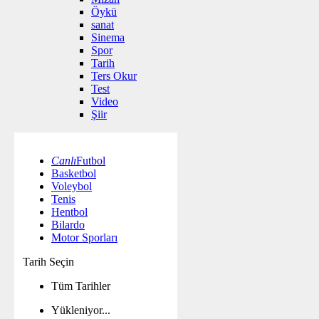
Öykü
sanat
Sinema
Spor
Tarih
Ters Okur
Test
Video
Şiir
Canlı
Futbol
Basketbol
Voleybol
Tenis
Hentbol
Bilardo
Motor Sporları
Tarih Seçin
Tüm Tarihler
Yükleniyor...