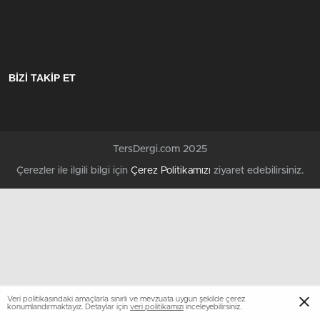
BİZİ TAKİP ET
TersDergi.com 2025
Çerezler ile ilgili bilgi için
Çerez Politikamızı
ziyaret edebilirsiniz.
Veri politikasındaki amaçlarla sınırlı ve mevzuata uygun şekilde çerez
konumlandırmaktayız. Detaylar için
veri politikamızı
inceleyebilirsiniz.