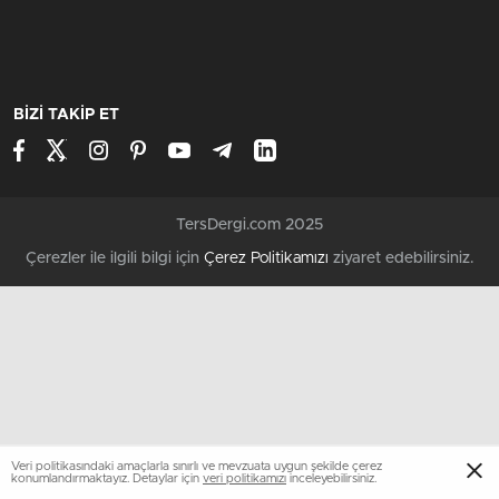
BİZİ TAKİP ET
TersDergi.com 2025
Çerezler ile ilgili bilgi için
Çerez Politikamızı
ziyaret edebilirsiniz.
Veri politikasındaki amaçlarla sınırlı ve mevzuata uygun şekilde çerez
konumlandırmaktayız. Detaylar için
veri politikamızı
inceleyebilirsiniz.