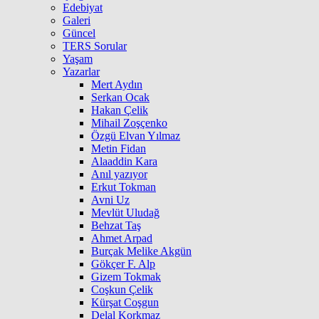
Edebiyat
Galeri
Güncel
TERS Sorular
Yaşam
Yazarlar
Mert Aydın
Serkan Ocak
Hakan Çelik
Mihail Zoşçenko
Özgü Elvan Yılmaz
Metin Fidan
Alaaddin Kara
Anıl yazıyor
Erkut Tokman
Avni Uz
Mevlüt Uludağ
Behzat Taş
Ahmet Arpad
Burçak Melike Akgün
Gökçer F. Alp
Gizem Tokmak
Coşkun Çelik
Kürşat Coşgun
Delal Korkmaz