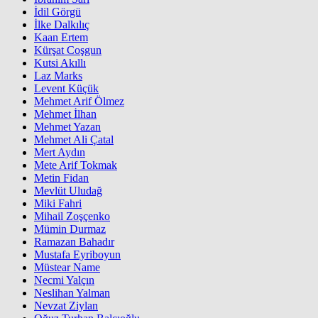
İdil Görgü
İlke Dalkılıç
Kaan Ertem
Kürşat Coşgun
Kutsi Akıllı
Laz Marks
Levent Küçük
Mehmet Arif Ölmez
Mehmet İlhan
Mehmet Yazan
Mehmet Ali Çatal
Mert Aydın
Mete Arif Tokmak
Metin Fidan
Mevlüt Uludağ
Miki Fahri
Mihail Zoşçenko
Mümin Durmaz
Ramazan Bahadır
Mustafa Eyriboyun
Müstear Name
Necmi Yalçın
Neslihan Yalman
Nevzat Ziylan