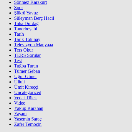
Sönmez Karakurt
Spor
Şükrü Yavuz
Süleyman Berç Hacil
Taha Durdağ
Tanerbeyabi
Tarih
Tarık Tolunay
Televizyon Manyaaa
Ters Okur
TERS Sorular
Test
Tuğba Turan
Tümer Geban
Uğur Günel
Uliuli
Ümit Kireççi
Uncategorized
Vedat Tülek
Video
Yakup Karahan
Yaşam
Yasemin Saraç
Zafer Temoçin