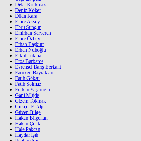
Delal Korkmaz
Deniz Köker
Dilan Kara
Emre Aksoy
Ebru Sungur
Emirhan Serveren
Emre Özbay
Erhan Başkurt
Erhan Nuhoğlu
Erkut Tokman
Eros Barbaros
Evrensel Barış Berkant
Faruken Bayraktare
Fatih Göksu
Fatih Solmaz
Furkan Yaşaroğlu
Gani Müjde
Gizem Tokmak
Gökçer F. Alp
Güven Bilge
Hakan Bilgehan
Hakan Çelik
Hale Pakcan
Haydar Işık
İbrahim Sarı