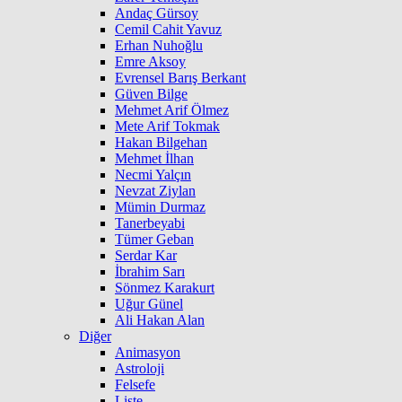
Andaç Gürsoy
Cemil Cahit Yavuz
Erhan Nuhoğlu
Emre Aksoy
Evrensel Barış Berkant
Güven Bilge
Mehmet Arif Ölmez
Mete Arif Tokmak
Hakan Bilgehan
Mehmet İlhan
Necmi Yalçın
Nevzat Ziylan
Mümin Durmaz
Tanerbeyabi
Tümer Geban
Serdar Kar
İbrahim Sarı
Sönmez Karakurt
Uğur Günel
Ali Hakan Alan
Diğer
Animasyon
Astroloji
Felsefe
Liste