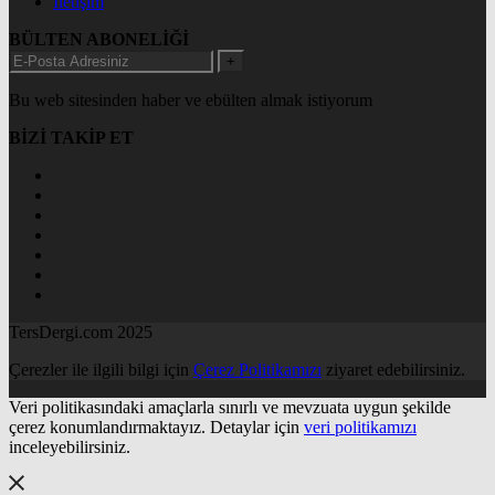
İletişim
BÜLTEN ABONELİĞİ
+
Bu web sitesinden haber ve ebülten almak istiyorum
BİZİ TAKİP ET
TersDergi.com 2025
Çerezler ile ilgili bilgi için
Çerez Politikamızı
ziyaret edebilirsiniz.
Veri politikasındaki amaçlarla sınırlı ve mevzuata uygun şekilde
çerez konumlandırmaktayız. Detaylar için
veri politikamızı
inceleyebilirsiniz.