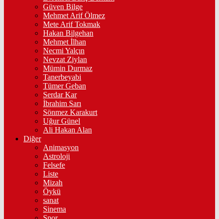
Güven Bilge
Mehmet Arif Ölmez
Mete Arif Tokmak
Hakan Bilgehan
Mehmet İlhan
Necmi Yalçın
Nevzat Ziylan
Mümin Durmaz
Tanerbeyabi
Tümer Geban
Serdar Kar
İbrahim Sarı
Sönmez Karakurt
Uğur Günel
Ali Hakan Alan
Diğer
Animasyon
Astroloji
Felsefe
Liste
Mizah
Öykü
sanat
Sinema
Spor