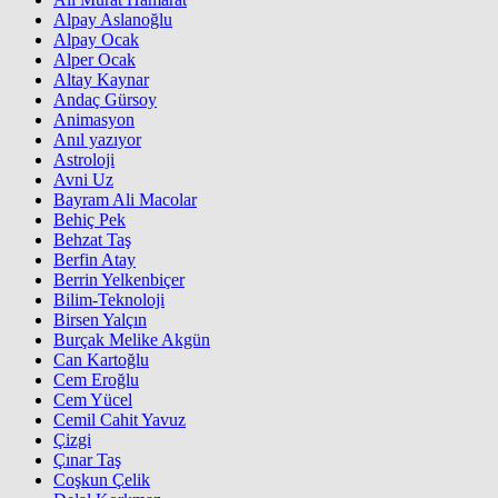
Alpay Aslanoğlu
Alpay Ocak
Alper Ocak
Altay Kaynar
Andaç Gürsoy
Animasyon
Anıl yazıyor
Astroloji
Avni Uz
Bayram Ali Macolar
Behiç Pek
Behzat Taş
Berfin Atay
Berrin Yelkenbiçer
Bilim-Teknoloji
Birsen Yalçın
Burçak Melike Akgün
Can Kartoğlu
Cem Eroğlu
Cem Yücel
Cemil Cahit Yavuz
Çizgi
Çınar Taş
Coşkun Çelik