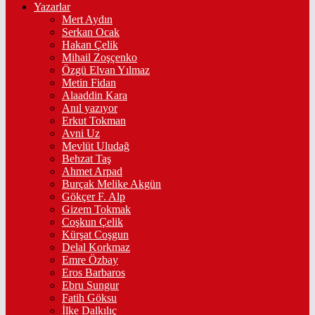
Yazarlar
Mert Aydın
Serkan Ocak
Hakan Çelik
Mihail Zoşçenko
Özgü Elvan Yılmaz
Metin Fidan
Alaaddin Kara
Anıl yazıyor
Erkut Tokman
Avni Uz
Mevlüt Uludağ
Behzat Taş
Ahmet Arpad
Burçak Melike Akgün
Gökçer F. Alp
Gizem Tokmak
Coşkun Çelik
Kürşat Coşgun
Delal Korkmaz
Emre Özbay
Eros Barbaros
Ebru Sungur
Fatih Göksu
İlke Dalkılıç