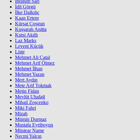
İbrahim Sarı
İdil Görgü
İlke Dalkılıç
Kaan Ertem
Kürşat Coşgun
Kuşşaralı Anitta
Kutsi Akıllı
Laz Marks
Levent Küçük
Liste
Mehmet Ali Çatal
Mehmet Arif Ölmez
Mehmet İlhan
Mehmet Yazan
Mert Aydın
Mete Arif Tokmak
Metin Fidan
Mevlüt Uludağ
Mihail Zoşçenko
Miki Fahri
Mizah
Mümin Durmaz
Mustafa Eyriboyun
Müstear Name
Necmi Yalçın