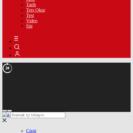
Tarih
Ters Okur
Test
Video
Şiir
Çizgi