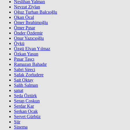
Neslihan Yalman
Nevzat Ziylan
Oğuz Turhan Balcıoğlu
Okan Öcal
Ömer İbrahimoğlu
Ömer Pınar
Önder Özdemir
Onur Yazıcıoğlu
Öykü
Özgü Elvan Yılmaz
Özkan Yasun
Pınar Taşçı
Ramazan Bahadır
Sabri Şireci
Şafak Zorludere
Sait Oktay
Salih Salman
sanat
Seda Öztürk
Serap Coşkun
Serdar Kar
Serkan Ocak
Servet Gürbüz
Şiir
Sinema