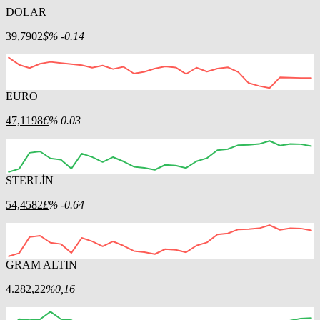
DOLAR
39,7902
$
% -0.14
EURO
12:00
13:00
14:00
15:00
16:00
47,1198
€
% 0.03
STERLİN
12:00
13:00
14:00
15:00
16:00
54,4582
£
% -0.64
GRAM ALTIN
12:00
13:00
14:00
15:00
16:00
4.282,22
%0,16