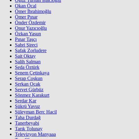
Oğuz Turhan Balcıoğlu
Okan Öcal
Ömer İbrahimoğlu
Ömer Pınar
Önder Özdemir
Onur Yazıcıoğlu
Özkan Yasun
Pınar Taşçı
Sabri Şireci
Şafak Zorludere
Sait Oktay
Salih Salman
Seda Öztürk
Senem Çetinkaya
Serap Coşkun
Serkan Ocak
Servet Gürbüz
Sönmez Karakurt
Serdar Kar
Şükrü Yavuz
Süleyman Berç Hacil
Taha Durdağ
Tanerbeyabi
Tarık Tolunay
Televizyon Manyaaa