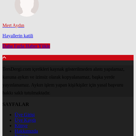
Mert Aydın
Hayallerin katili
Daha Fazla Haber Yükle
TersDergi.com içerikleri kaynak gösterilmeden alıntı yapılamaz,
kanuna aykırı ve izinsiz olarak kopyalanamaz, başka yerde
yayınlanamaz. Aykırı işlem yapan kişi/kişiler için yasal başvuru
hakkı saklı tutulmaktadır.
SAYFALAR
Üye Girişi
Üye Kaydı
Künye
Hakkımızda