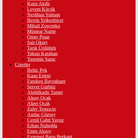
Kutsi Akıllı
Levent Küçük
Neslihan Yalman
Berrin Yelkenbiçer
Mihail Zoşçenko
Müstear Name
Ömer Pınar
Sait Oktay
Tarık Ünlütürk
Yakup Karahan
Yasemin Saraç
Çizerler
Behiç Pek
Kaan Ertem
Faruken Bayraktare
Servet Gürbüz
Abdülkadir Tamer
Alpay Ocak
Alper Ocak
Zafer Temoçin
Andaç Gürsoy
Cemil Cahit Yavuz
Erhan Nuhoğlu
Emre Aksoy
Evrensel Barış Berkant