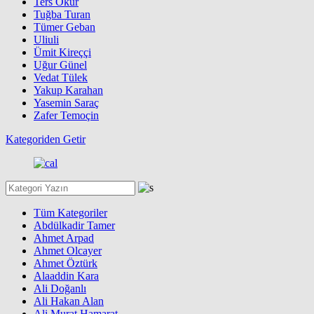
Ters Okur
Tuğba Turan
Tümer Geban
Uliuli
Ümit Kireççi
Uğur Günel
Vedat Tülek
Yakup Karahan
Yasemin Saraç
Zafer Temoçin
Kategoriden Getir
Tüm Kategoriler
Abdülkadir Tamer
Ahmet Arpad
Ahmet Olcayer
Ahmet Öztürk
Alaaddin Kara
Ali Doğanlı
Ali Hakan Alan
Ali Murat Hamarat