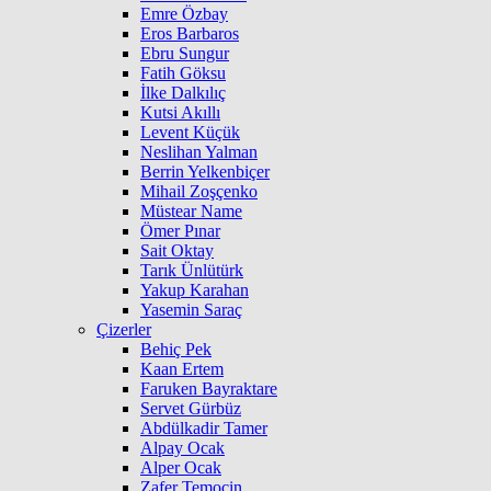
Emre Özbay
Eros Barbaros
Ebru Sungur
Fatih Göksu
İlke Dalkılıç
Kutsi Akıllı
Levent Küçük
Neslihan Yalman
Berrin Yelkenbiçer
Mihail Zoşçenko
Müstear Name
Ömer Pınar
Sait Oktay
Tarık Ünlütürk
Yakup Karahan
Yasemin Saraç
Çizerler
Behiç Pek
Kaan Ertem
Faruken Bayraktare
Servet Gürbüz
Abdülkadir Tamer
Alpay Ocak
Alper Ocak
Zafer Temoçin