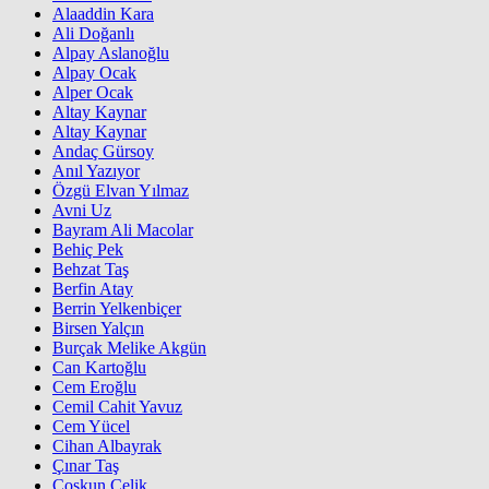
Alaaddin Kara
Ali Doğanlı
Alpay Aslanoğlu
Alpay Ocak
Alper Ocak
Altay Kaynar
Altay Kaynar
Andaç Gürsoy
Anıl Yazıyor
Özgü Elvan Yılmaz
Avni Uz
Bayram Ali Macolar
Behiç Pek
Behzat Taş
Berfin Atay
Berrin Yelkenbiçer
Birsen Yalçın
Burçak Melike Akgün
Can Kartoğlu
Cem Eroğlu
Cemil Cahit Yavuz
Cem Yücel
Cihan Albayrak
Çınar Taş
Coşkun Çelik