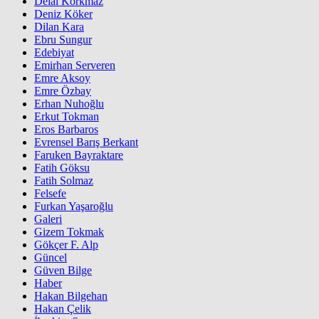
Delal Korkmaz
Deniz Köker
Dilan Kara
Ebru Sungur
Edebiyat
Emirhan Serveren
Emre Aksoy
Emre Özbay
Erhan Nuhoğlu
Erkut Tokman
Eros Barbaros
Evrensel Barış Berkant
Faruken Bayraktare
Fatih Göksu
Fatih Solmaz
Felsefe
Furkan Yaşaroğlu
Galeri
Gizem Tokmak
Gökçer F. Alp
Güncel
Güven Bilge
Haber
Hakan Bilgehan
Hakan Çelik