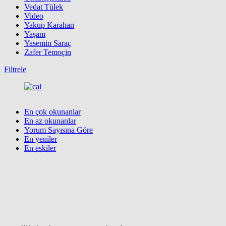
Vedat Tülek
Video
Yakup Karahan
Yaşam
Yasemin Saraç
Zafer Temoçin
Filtrele
En çok okunanlar
En az okunanlar
Yorum Sayısına Göre
En yeniler
En eskiler