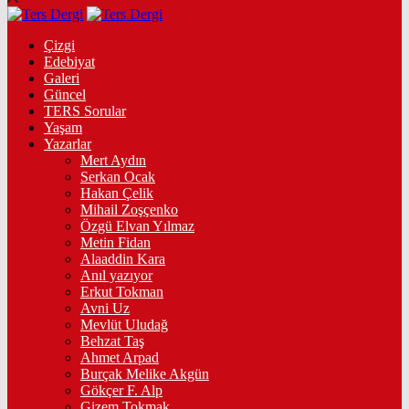
Çizgi
Edebiyat
Galeri
Güncel
TERS Sorular
Yaşam
Yazarlar
Mert Aydın
Serkan Ocak
Hakan Çelik
Mihail Zoşçenko
Özgü Elvan Yılmaz
Metin Fidan
Alaaddin Kara
Anıl yazıyor
Erkut Tokman
Avni Uz
Mevlüt Uludağ
Behzat Taş
Ahmet Arpad
Burçak Melike Akgün
Gökçer F. Alp
Gizem Tokmak