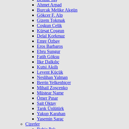
Ahmet Arpad
Burçak Melike Akgün
Gökçer F. Alp
Gizem Tokmak
Coşkun Çelik
Kürşat Coşgun
Delal Korkmaz
Emre Özbay
Eros Barbaros
Ebru Sungur
Fatih Göksu
İlke Dalkılıç
Kutsi Akıllı
Levent Küçük
Neslihan Yalman
Berrin Yelkenbiçer
Mihail Zoşçenko
Müstear Name
Ömer Pınar
Sait Oktay
Tarık Ünlütürk
Yakup Karahan
Yasemin Saraç
Çizerler