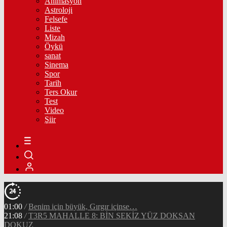
Animasyon
Astroloji
Felsefe
Liste
Mizah
Öykü
sanat
Sinema
Spor
Tarih
Ters Okur
Test
Video
Şiir
01:00
/
Benim için büyük, Gırgır içinse…
21:08
/
T3R5 MAHALLE 8: BİN SEKİZ YÜZ DOKSAN
DOKUZ