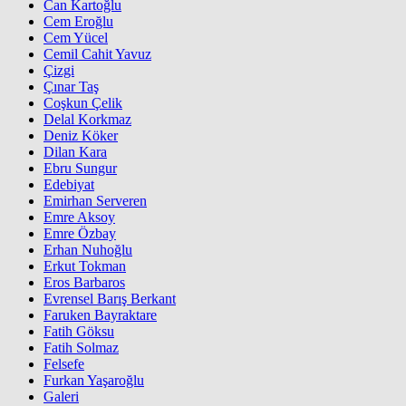
Can Kartoğlu
Cem Eroğlu
Cem Yücel
Cemil Cahit Yavuz
Çizgi
Çınar Taş
Coşkun Çelik
Delal Korkmaz
Deniz Köker
Dilan Kara
Ebru Sungur
Edebiyat
Emirhan Serveren
Emre Aksoy
Emre Özbay
Erhan Nuhoğlu
Erkut Tokman
Eros Barbaros
Evrensel Barış Berkant
Faruken Bayraktare
Fatih Göksu
Fatih Solmaz
Felsefe
Furkan Yaşaroğlu
Galeri