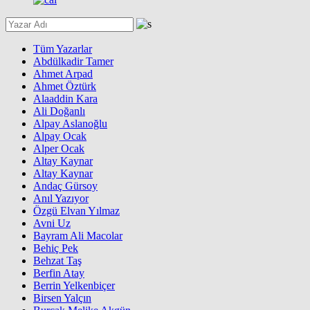
Tüm Yazarlar
Abdülkadir Tamer
Ahmet Arpad
Ahmet Öztürk
Alaaddin Kara
Ali Doğanlı
Alpay Aslanoğlu
Alpay Ocak
Alper Ocak
Altay Kaynar
Altay Kaynar
Andaç Gürsoy
Anıl Yazıyor
Özgü Elvan Yılmaz
Avni Uz
Bayram Ali Macolar
Behiç Pek
Behzat Taş
Berfin Atay
Berrin Yelkenbiçer
Birsen Yalçın