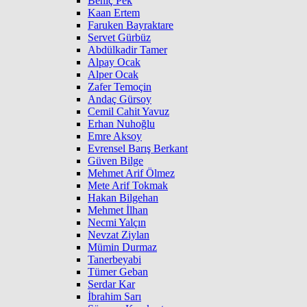
Behiç Pek
Kaan Ertem
Faruken Bayraktare
Servet Gürbüz
Abdülkadir Tamer
Alpay Ocak
Alper Ocak
Zafer Temoçin
Andaç Gürsoy
Cemil Cahit Yavuz
Erhan Nuhoğlu
Emre Aksoy
Evrensel Barış Berkant
Güven Bilge
Mehmet Arif Ölmez
Mete Arif Tokmak
Hakan Bilgehan
Mehmet İlhan
Necmi Yalçın
Nevzat Ziylan
Mümin Durmaz
Tanerbeyabi
Tümer Geban
Serdar Kar
İbrahim Sarı