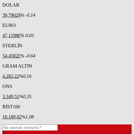
DOLAR
39,7902
$
% -0.14
EURO
47,1198
€
% 0.03
STERLİN
54,4582
£
% -0.64
GRAM ALTIN
4.282,22
%0,16
ONS
3.349,51
%0,35
BİST100
10.189,02
%1,08