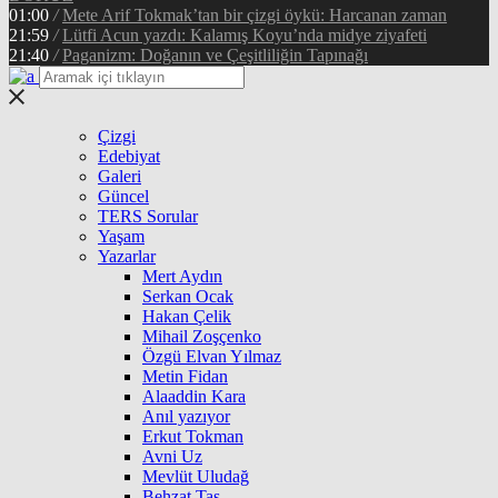
01:00
/
Mete Arif Tokmak’tan bir çizgi öykü: Harcanan zaman
21:59
/
Lütfi Acun yazdı: Kalamış Koyu’nda midye ziyafeti
21:40
/
Paganizm: Doğanın ve Çeşitliliğin Tapınağı
Çizgi
Edebiyat
Galeri
Güncel
TERS Sorular
Yaşam
Yazarlar
Mert Aydın
Serkan Ocak
Hakan Çelik
Mihail Zoşçenko
Özgü Elvan Yılmaz
Metin Fidan
Alaaddin Kara
Anıl yazıyor
Erkut Tokman
Avni Uz
Mevlüt Uludağ
Behzat Taş