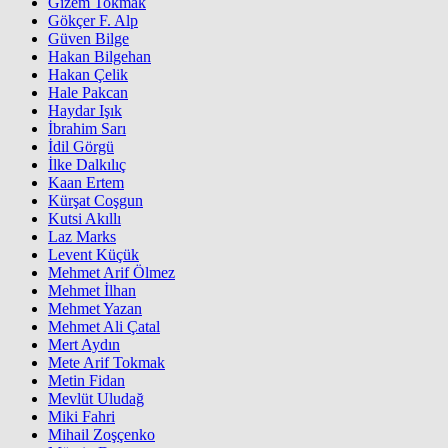
Gizem Tokmak
Gökçer F. Alp
Güven Bilge
Hakan Bilgehan
Hakan Çelik
Hale Pakcan
Haydar Işık
İbrahim Sarı
İdil Görgü
İlke Dalkılıç
Kaan Ertem
Kürşat Coşgun
Kutsi Akıllı
Laz Marks
Levent Küçük
Mehmet Arif Ölmez
Mehmet İlhan
Mehmet Yazan
Mehmet Ali Çatal
Mert Aydın
Mete Arif Tokmak
Metin Fidan
Mevlüt Uludağ
Miki Fahri
Mihail Zoşçenko