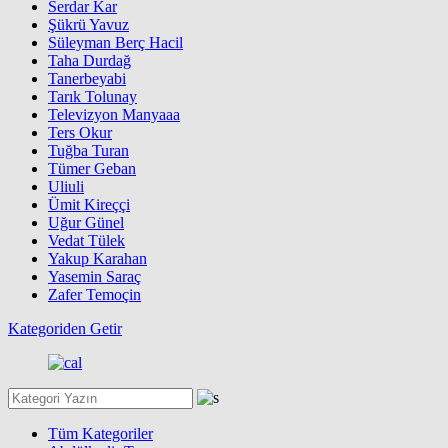
Serdar Kar
Şükrü Yavuz
Süleyman Berç Hacil
Taha Durdağ
Tanerbeyabi
Tarık Tolunay
Televizyon Manyaaa
Ters Okur
Tuğba Turan
Tümer Geban
Uliuli
Ümit Kireççi
Uğur Günel
Vedat Tülek
Yakup Karahan
Yasemin Saraç
Zafer Temoçin
Kategoriden Getir
Tüm Kategoriler