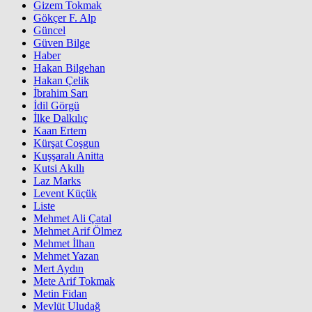
Gizem Tokmak
Gökçer F. Alp
Güncel
Güven Bilge
Haber
Hakan Bilgehan
Hakan Çelik
İbrahim Sarı
İdil Görgü
İlke Dalkılıç
Kaan Ertem
Kürşat Coşgun
Kuşşaralı Anitta
Kutsi Akıllı
Laz Marks
Levent Küçük
Liste
Mehmet Ali Çatal
Mehmet Arif Ölmez
Mehmet İlhan
Mehmet Yazan
Mert Aydın
Mete Arif Tokmak
Metin Fidan
Mevlüt Uludağ