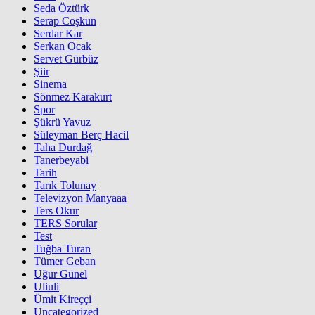
Seda Öztürk
Serap Coşkun
Serdar Kar
Serkan Ocak
Servet Gürbüz
Şiir
Sinema
Sönmez Karakurt
Spor
Şükrü Yavuz
Süleyman Berç Hacil
Taha Durdağ
Tanerbeyabi
Tarih
Tarık Tolunay
Televizyon Manyaaa
Ters Okur
TERS Sorular
Test
Tuğba Turan
Tümer Geban
Uğur Günel
Uliuli
Ümit Kireççi
Uncategorized