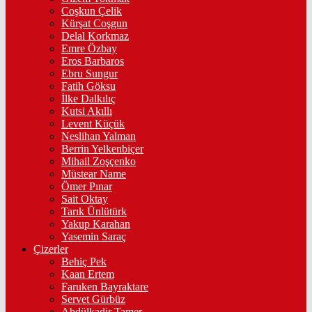
Coşkun Çelik
Kürşat Coşgun
Delal Korkmaz
Emre Özbay
Eros Barbaros
Ebru Sungur
Fatih Göksu
İlke Dalkılıç
Kutsi Akıllı
Levent Küçük
Neslihan Yalman
Berrin Yelkenbiçer
Mihail Zoşçenko
Müstear Name
Ömer Pınar
Sait Oktay
Tarık Ünlütürk
Yakup Karahan
Yasemin Saraç
Çizerler
Behiç Pek
Kaan Ertem
Faruken Bayraktare
Servet Gürbüz
Abdülkadir Tamer