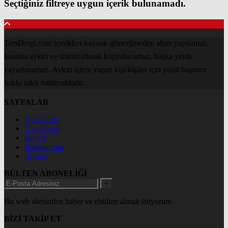
Seçtiğiniz filtreye uygun içerik bulunamadı.
TersDergi.com içerikleri kaynak gösterilmeden alıntı yapılamaz,
kanuna aykırı ve izinsiz olarak kopyalanamaz, başka yerde
yayınlanamaz. Aykırı işlem yapan kişi/kişiler için yasal başvuru
hakkı saklı tutulmaktadır.
SAYFALAR
Üye Girişi
Üye Kaydı
Künye
Hakkımızda
İletişim
BÜLTEN ABONELİĞİ
+
Bu web sitesinden haber ve ebülten almak istiyorum
BİZİ TAKİP ET