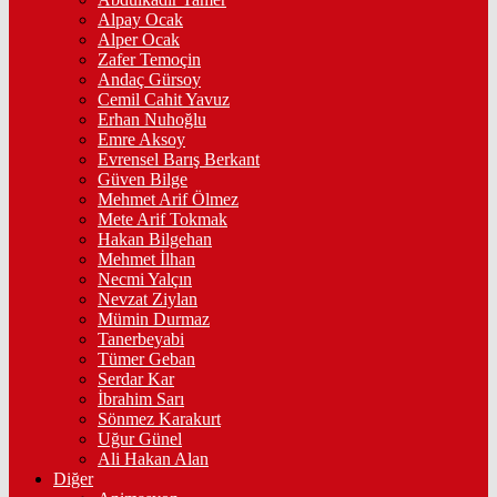
Alpay Ocak
Alper Ocak
Zafer Temoçin
Andaç Gürsoy
Cemil Cahit Yavuz
Erhan Nuhoğlu
Emre Aksoy
Evrensel Barış Berkant
Güven Bilge
Mehmet Arif Ölmez
Mete Arif Tokmak
Hakan Bilgehan
Mehmet İlhan
Necmi Yalçın
Nevzat Ziylan
Mümin Durmaz
Tanerbeyabi
Tümer Geban
Serdar Kar
İbrahim Sarı
Sönmez Karakurt
Uğur Günel
Ali Hakan Alan
Diğer