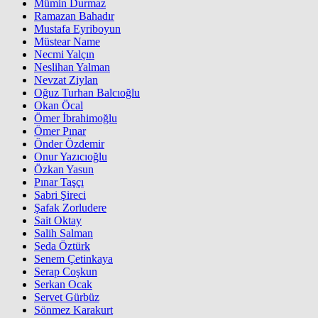
Mümin Durmaz
Ramazan Bahadır
Mustafa Eyriboyun
Müstear Name
Necmi Yalçın
Neslihan Yalman
Nevzat Ziylan
Oğuz Turhan Balcıoğlu
Okan Öcal
Ömer İbrahimoğlu
Ömer Pınar
Önder Özdemir
Onur Yazıcıoğlu
Özkan Yasun
Pınar Taşçı
Sabri Şireci
Şafak Zorludere
Sait Oktay
Salih Salman
Seda Öztürk
Senem Çetinkaya
Serap Coşkun
Serkan Ocak
Servet Gürbüz
Sönmez Karakurt