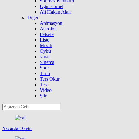
Sönmez Karakurt
Uğur Günel
Ali Hakan Alan
Diğer
Animasyon
Astroloji
Felsefe
Liste
Mizah
Öykü
sanat
Sinema
Spor
Tarih
Ters Okur
Test
Video
Şiir
Yazardan Getir