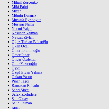
Mihail Zoşçenko
Miki Fahri
Mizah
Mümin Durmaz
Mustafa Eyriboyun
Müstear Name
Necmi Yalçın
Neslihan Yalman
Nevzat Ziylan
Oğuz Turhan Balcıoğlu
Okan Öcal
Ömer İbrahimoğlu
Ömer Pınar
Önder Özdemir
Onur Yazıcıoğlu
Öykü
Özgü Elvan Yılmaz
Özkan Yasun
Pınar Taşçı
Ramazan Bahadır
Sabri Şireci
Şafak Zorludere
Sait Oktay
Salih Salman
sanat