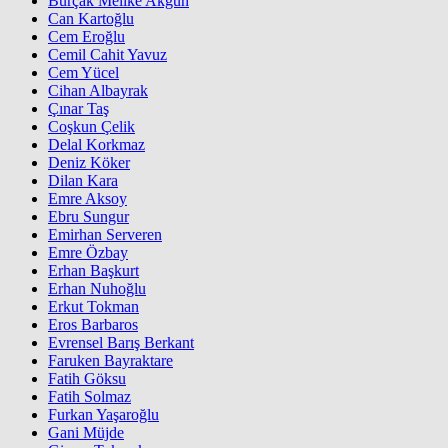
Burçak Melike Akgün
Can Kartoğlu
Cem Eroğlu
Cemil Cahit Yavuz
Cem Yücel
Cihan Albayrak
Çınar Taş
Coşkun Çelik
Delal Korkmaz
Deniz Köker
Dilan Kara
Emre Aksoy
Ebru Sungur
Emirhan Serveren
Emre Özbay
Erhan Başkurt
Erhan Nuhoğlu
Erkut Tokman
Eros Barbaros
Evrensel Barış Berkant
Faruken Bayraktare
Fatih Göksu
Fatih Solmaz
Furkan Yaşaroğlu
Gani Müjde