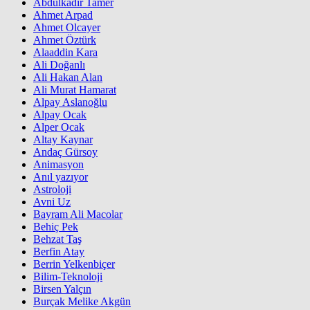
Abdülkadir Tamer
Ahmet Arpad
Ahmet Olcayer
Ahmet Öztürk
Alaaddin Kara
Ali Doğanlı
Ali Hakan Alan
Ali Murat Hamarat
Alpay Aslanoğlu
Alpay Ocak
Alper Ocak
Altay Kaynar
Andaç Gürsoy
Animasyon
Anıl yazıyor
Astroloji
Avni Uz
Bayram Ali Macolar
Behiç Pek
Behzat Taş
Berfin Atay
Berrin Yelkenbiçer
Bilim-Teknoloji
Birsen Yalçın
Burçak Melike Akgün