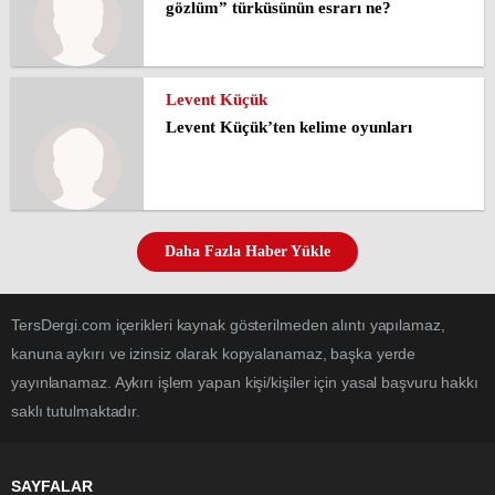
gözlüm” türküsünün esrarı ne?
Levent Küçük
Levent Küçük’ten kelime oyunları
Daha Fazla Haber Yükle
TersDergi.com içerikleri kaynak gösterilmeden alıntı yapılamaz,
kanuna aykırı ve izinsiz olarak kopyalanamaz, başka yerde
yayınlanamaz. Aykırı işlem yapan kişi/kişiler için yasal başvuru hakkı
saklı tutulmaktadır.
SAYFALAR