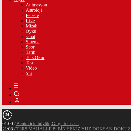
Animasyon
Astroloji
Felsefe
Liste
Mizah
Öykü
sanat
Sinema
Spor
Tarih
Ters Okur
Test
Video
Şiir
01:00
/
Benim için büyük, Gırgır içinse…
21:08
/
T3R5 MAHALLE 8: BİN SEKİZ YÜZ DOKSAN DOKUZ