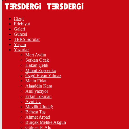
Çizgi
Edebiyat
Galeri
Güncel
TERS Sorular
Yaşam
Yazarlar
Mert Aydın
Serkan Ocak
Hakan Çelik
Mihail Zoşçenko
Özgü Elvan Yılmaz
Metin Fidan
Alaaddin Kara
Anıl yazıyor
Erkut Tokman
Avni Uz
Mevlüt Uludağ
Behzat Taş
Ahmet Arpad
Burçak Melike Akgün
Gökçer F. Alp