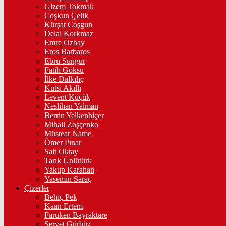
Gizem Tokmak
Coşkun Çelik
Kürşat Coşgun
Delal Korkmaz
Emre Özbay
Eros Barbaros
Ebru Sungur
Fatih Göksu
İlke Dalkılıç
Kutsi Akıllı
Levent Küçük
Neslihan Yalman
Berrin Yelkenbiçer
Mihail Zoşçenko
Müstear Name
Ömer Pınar
Sait Oktay
Tarık Ünlütürk
Yakup Karahan
Yasemin Saraç
Çizerler
Behiç Pek
Kaan Ertem
Faruken Bayraktare
Servet Gürbüz