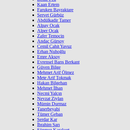
Kaan Ertem
Faruken Bayraktare
Servet Gürbüz
Abdülkadir Tamer
Alpay Ocak
Alper Ocak
Zafer Temoçin
Andaç Gürsoy
Cemil Cahit Yavuz
Erhan Nuhoğlu
Emre Aksoy
Evrensel Barış Berkant
Güven Bilge
Mehmet Arif Ölmez
Mete Arif Tokmak
Hakan Bilgehan
Mehmet İlhan
Necmi Yalçın
Nevzat Ziylan
Mümin Durmaz
Tanerbeyabi
Tümer Geban
Serdar Kar
İbrahim Sarı
Sönmez Karakurt