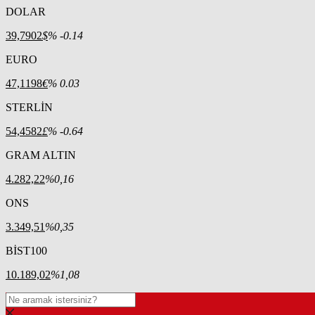
DOLAR
39,7902
$
% -0.14
EURO
47,1198
€
% 0.03
STERLİN
54,4582
£
% -0.64
GRAM ALTIN
4.282,22
%0,16
ONS
3.349,51
%0,35
BİST100
10.189,02
%1,08