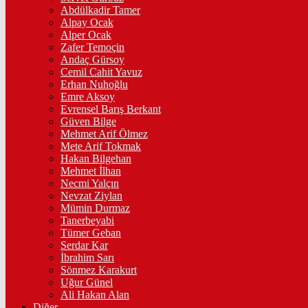
Abdülkadir Tamer
Alpay Ocak
Alper Ocak
Zafer Temoçin
Andaç Gürsoy
Cemil Cahit Yavuz
Erhan Nuhoğlu
Emre Aksoy
Evrensel Barış Berkant
Güven Bilge
Mehmet Arif Ölmez
Mete Arif Tokmak
Hakan Bilgehan
Mehmet İlhan
Necmi Yalçın
Nevzat Ziylan
Mümin Durmaz
Tanerbeyabi
Tümer Geban
Serdar Kar
İbrahim Sarı
Sönmez Karakurt
Uğur Günel
Ali Hakan Alan
Diğer