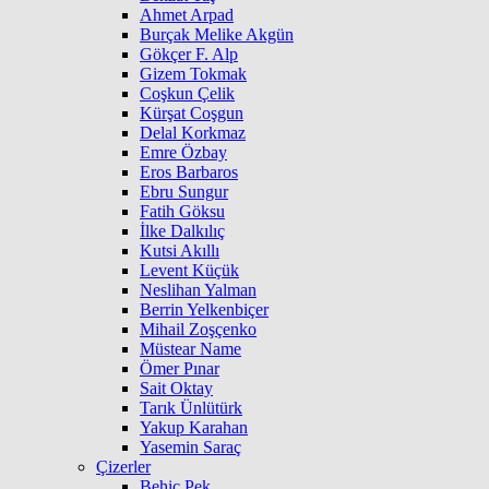
Ahmet Arpad
Burçak Melike Akgün
Gökçer F. Alp
Gizem Tokmak
Coşkun Çelik
Kürşat Coşgun
Delal Korkmaz
Emre Özbay
Eros Barbaros
Ebru Sungur
Fatih Göksu
İlke Dalkılıç
Kutsi Akıllı
Levent Küçük
Neslihan Yalman
Berrin Yelkenbiçer
Mihail Zoşçenko
Müstear Name
Ömer Pınar
Sait Oktay
Tarık Ünlütürk
Yakup Karahan
Yasemin Saraç
Çizerler
Behiç Pek