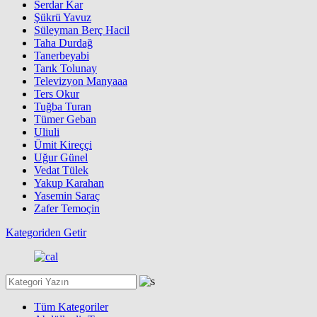
Serdar Kar
Şükrü Yavuz
Süleyman Berç Hacil
Taha Durdağ
Tanerbeyabi
Tarık Tolunay
Televizyon Manyaaa
Ters Okur
Tuğba Turan
Tümer Geban
Uliuli
Ümit Kireççi
Uğur Günel
Vedat Tülek
Yakup Karahan
Yasemin Saraç
Zafer Temoçin
Kategoriden Getir
Tüm Kategoriler