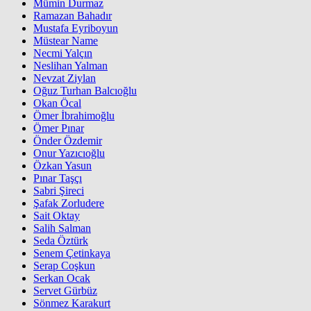
Mümin Durmaz
Ramazan Bahadır
Mustafa Eyriboyun
Müstear Name
Necmi Yalçın
Neslihan Yalman
Nevzat Ziylan
Oğuz Turhan Balcıoğlu
Okan Öcal
Ömer İbrahimoğlu
Ömer Pınar
Önder Özdemir
Onur Yazıcıoğlu
Özkan Yasun
Pınar Taşçı
Sabri Şireci
Şafak Zorludere
Sait Oktay
Salih Salman
Seda Öztürk
Senem Çetinkaya
Serap Coşkun
Serkan Ocak
Servet Gürbüz
Sönmez Karakurt