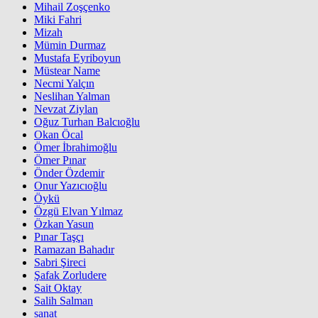
Mihail Zoşçenko
Miki Fahri
Mizah
Mümin Durmaz
Mustafa Eyriboyun
Müstear Name
Necmi Yalçın
Neslihan Yalman
Nevzat Ziylan
Oğuz Turhan Balcıoğlu
Okan Öcal
Ömer İbrahimoğlu
Ömer Pınar
Önder Özdemir
Onur Yazıcıoğlu
Öykü
Özgü Elvan Yılmaz
Özkan Yasun
Pınar Taşçı
Ramazan Bahadır
Sabri Şireci
Şafak Zorludere
Sait Oktay
Salih Salman
sanat