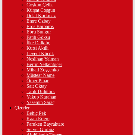
Coşkun Çelik
Kürşat Coşgun
Delal Korkmaz
Emre Özbay
Eros Barbaros
Ebru Sungur
Fatih Göksu
İlke Dalkılıç
Kutsi Akıllı
Levent Küçük
Neslihan Yalman
Berrin Yelkenbiçer
Mihail Zoşçenko
Müstear Name
Ömer Pınar
Sait Oktay
Tarık Ünlütürk
Yakup Karahan
Yasemin Saraç
Çizerler
Behiç Pek
Kaan Ertem
Faruken Bayraktare
Servet Gürbüz
Abdülkadir Tamer