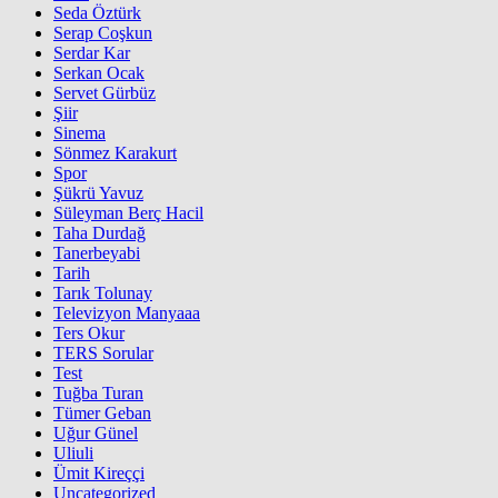
Seda Öztürk
Serap Coşkun
Serdar Kar
Serkan Ocak
Servet Gürbüz
Şiir
Sinema
Sönmez Karakurt
Spor
Şükrü Yavuz
Süleyman Berç Hacil
Taha Durdağ
Tanerbeyabi
Tarih
Tarık Tolunay
Televizyon Manyaaa
Ters Okur
TERS Sorular
Test
Tuğba Turan
Tümer Geban
Uğur Günel
Uliuli
Ümit Kireççi
Uncategorized