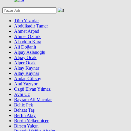
Tüm Yazarlar
Abdülkadir Tamer
Ahmet Arpad
Ahmet Öztürk
Alaaddin Kara
Ali Doğanlı
Alpay Aslanoğlu
Alpay Ocak
Alper Ocak
Altay Kaynar
Altay Kaynar
Andaç Gürsoy
Anıl Yazıyor
Özgü Elvan Yılmaz
Avni Uz
Bayram Ali Macolar
Behiç Pek
Behzat Taş
Berfin Atay
Berrin Yelkenbiçer
Birsen Yalçın