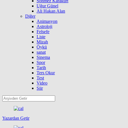
Sönmez Karakurt
Uğur Günel
Ali Hakan Alan
Diğer
Animasyon
Astroloji
Felsefe
Liste
Mizah
Öykü
sanat
Sinema
Spor
Tarih
Ters Okur
Test
Video
Şiir
Yazardan Getir