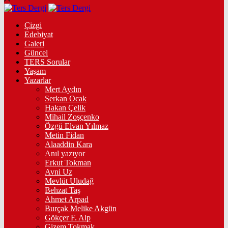
Çizgi
Edebiyat
Galeri
Güncel
TERS Sorular
Yaşam
Yazarlar
Mert Aydın
Serkan Ocak
Hakan Çelik
Mihail Zoşçenko
Özgü Elvan Yılmaz
Metin Fidan
Alaaddin Kara
Anıl yazıyor
Erkut Tokman
Avni Uz
Mevlüt Uludağ
Behzat Taş
Ahmet Arpad
Burçak Melike Akgün
Gökçer F. Alp
Gizem Tokmak