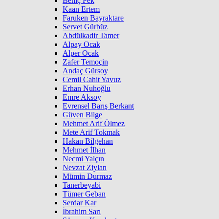
Behiç Pek
Kaan Ertem
Faruken Bayraktare
Servet Gürbüz
Abdülkadir Tamer
Alpay Ocak
Alper Ocak
Zafer Temoçin
Andaç Gürsoy
Cemil Cahit Yavuz
Erhan Nuhoğlu
Emre Aksoy
Evrensel Barış Berkant
Güven Bilge
Mehmet Arif Ölmez
Mete Arif Tokmak
Hakan Bilgehan
Mehmet İlhan
Necmi Yalçın
Nevzat Ziylan
Mümin Durmaz
Tanerbeyabi
Tümer Geban
Serdar Kar
İbrahim Sarı