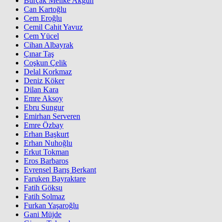
Burçak Melike Akgün
Can Kartoğlu
Cem Eroğlu
Cemil Cahit Yavuz
Cem Yücel
Cihan Albayrak
Çınar Taş
Coşkun Çelik
Delal Korkmaz
Deniz Köker
Dilan Kara
Emre Aksoy
Ebru Sungur
Emirhan Serveren
Emre Özbay
Erhan Başkurt
Erhan Nuhoğlu
Erkut Tokman
Eros Barbaros
Evrensel Barış Berkant
Faruken Bayraktare
Fatih Göksu
Fatih Solmaz
Furkan Yaşaroğlu
Gani Müjde