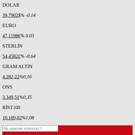
DOLAR
39,7902
$
% -0.14
EURO
47,1198
€
% 0.03
STERLİN
54,4582
£
% -0.64
GRAM ALTIN
4.282,22
%0,16
ONS
3.349,51
%0,35
BİST100
10.189,02
%1,08