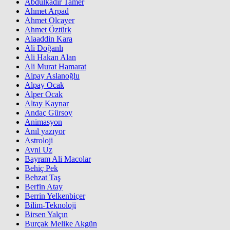
Abdülkadir Tamer
Ahmet Arpad
Ahmet Olcayer
Ahmet Öztürk
Alaaddin Kara
Ali Doğanlı
Ali Hakan Alan
Ali Murat Hamarat
Alpay Aslanoğlu
Alpay Ocak
Alper Ocak
Altay Kaynar
Andaç Gürsoy
Animasyon
Anıl yazıyor
Astroloji
Avni Uz
Bayram Ali Macolar
Behiç Pek
Behzat Taş
Berfin Atay
Berrin Yelkenbiçer
Bilim-Teknoloji
Birsen Yalçın
Burçak Melike Akgün