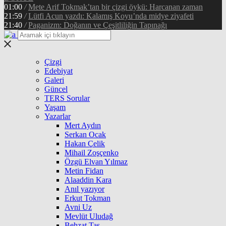
01:00
/
Mete Arif Tokmak’tan bir çizgi öykü: Harcanan zaman
21:59
/
Lütfi Acun yazdı: Kalamış Koyu’nda midye ziyafeti
21:40
/
Paganizm: Doğanın ve Çeşitliliğin Tapınağı
Çizgi
Edebiyat
Galeri
Güncel
TERS Sorular
Yaşam
Yazarlar
Mert Aydın
Serkan Ocak
Hakan Çelik
Mihail Zoşçenko
Özgü Elvan Yılmaz
Metin Fidan
Alaaddin Kara
Anıl yazıyor
Erkut Tokman
Avni Uz
Mevlüt Uludağ
Behzat Taş