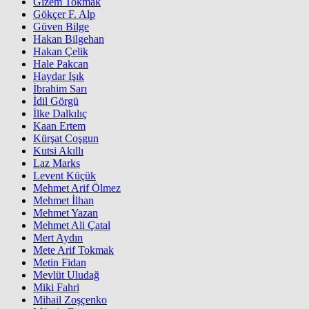
Gizem Tokmak
Gökçer F. Alp
Güven Bilge
Hakan Bilgehan
Hakan Çelik
Hale Pakcan
Haydar Işık
İbrahim Sarı
İdil Görgü
İlke Dalkılıç
Kaan Ertem
Kürşat Coşgun
Kutsi Akıllı
Laz Marks
Levent Küçük
Mehmet Arif Ölmez
Mehmet İlhan
Mehmet Yazan
Mehmet Ali Çatal
Mert Aydın
Mete Arif Tokmak
Metin Fidan
Mevlüt Uludağ
Miki Fahri
Mihail Zoşçenko