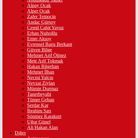
Alpay Ocak
Alper Ocak
Zafer Temoçin
Andaç Gürsoy
Cemil Cahit Yavuz
Erhan Nuhoğlu
Emre Aksoy
Evrensel Barış Berkant
Güven Bilge
Mehmet Arif Ölmez
Mete Arif Tokmak
Hakan Bilgehan
Mehmet İlhan
Necmi Yalçın
Nevzat Ziylan
Mümin Durmaz
Tanerbeyabi
Tümer Geban
Serdar Kar
İbrahim Sarı
Sönmez Karakurt
Uğur Günel
Ali Hakan Alan
Diğer