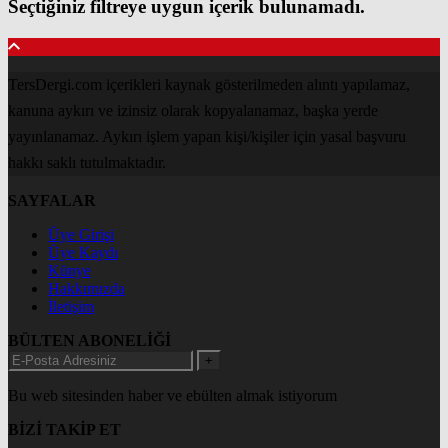
Seçtiğiniz filtreye uygun içerik bulunamadı.
TersDergi.com içerikleri kaynak gösterilmeden alıntı yapılamaz,
kanuna aykırı ve izinsiz olarak kopyalanamaz, başka yerde
yayınlanamaz. Aykırı işlem yapan kişi/kişiler için yasal başvuru
hakkı saklı tutulmaktadır.
SAYFALAR
Üye Girişi
Üye Kaydı
Künye
Hakkımızda
İletişim
BÜLTEN ABONELİĞİ
+
Bu web sitesinden haber ve ebülten almak istiyorum
BİZİ TAKİP ET