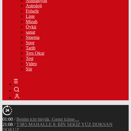
Animasyon
Astroloji
Felsefe
Liste
Mizah
Öykü
sanat
Sinema
Spor
Tarih
Ters Okur
Test
Video
Şiir
01:00
/
Benim için büyük, Gırgır içinse…
21:08
/
T3R5 MAHALLE 8: BİN SEKİZ YÜZ DOKSAN
DOKUZ