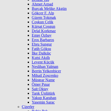
Ahmet Arpad
Burçak Melike Akgün
Gökçer F. Alp
Gizem Tokmak
Coşkun Çelik
Kürşat Coşgun
Delal Korkmaz
Emre Özbay
Eros Barbaros
Ebru Sungur
Fatih Göksu
İlke Dalkılıç
Kutsi Akıllı
Levent Küçük
Neslihan Yalman
Berrin Yelkenbiçer
Mihail Zoşçenko
Müstear Name
Ömer Pınar
Sait Oktay
Tarık Ünlütürk
Yakup Karahan
Yasemin Saraç
Çizerler