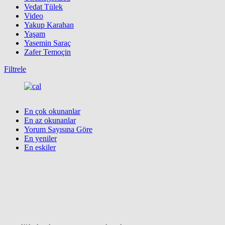
Vedat Tülek
Video
Yakup Karahan
Yaşam
Yasemin Saraç
Zafer Temoçin
Filtrele
En çok okunanlar
En az okunanlar
Yorum Sayısına Göre
En yeniler
En eskiler