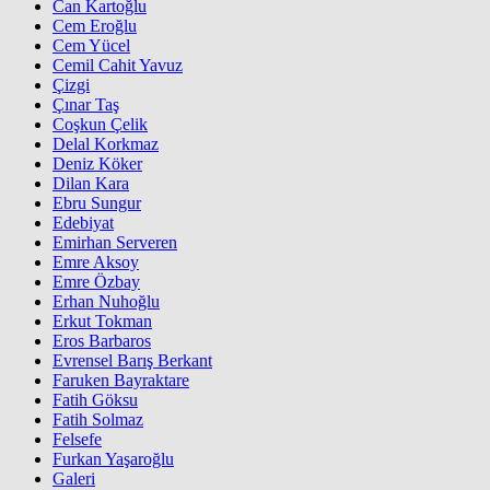
Can Kartoğlu
Cem Eroğlu
Cem Yücel
Cemil Cahit Yavuz
Çizgi
Çınar Taş
Coşkun Çelik
Delal Korkmaz
Deniz Köker
Dilan Kara
Ebru Sungur
Edebiyat
Emirhan Serveren
Emre Aksoy
Emre Özbay
Erhan Nuhoğlu
Erkut Tokman
Eros Barbaros
Evrensel Barış Berkant
Faruken Bayraktare
Fatih Göksu
Fatih Solmaz
Felsefe
Furkan Yaşaroğlu
Galeri