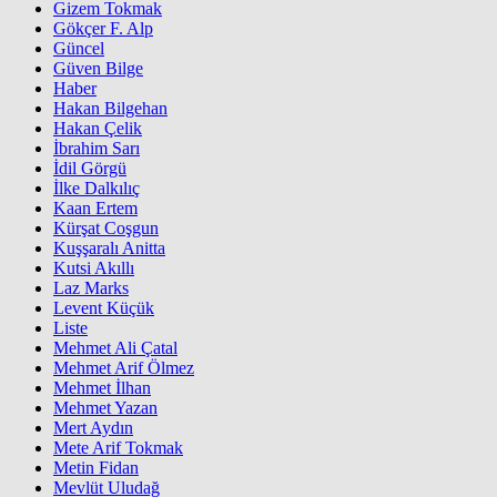
Gizem Tokmak
Gökçer F. Alp
Güncel
Güven Bilge
Haber
Hakan Bilgehan
Hakan Çelik
İbrahim Sarı
İdil Görgü
İlke Dalkılıç
Kaan Ertem
Kürşat Coşgun
Kuşşaralı Anitta
Kutsi Akıllı
Laz Marks
Levent Küçük
Liste
Mehmet Ali Çatal
Mehmet Arif Ölmez
Mehmet İlhan
Mehmet Yazan
Mert Aydın
Mete Arif Tokmak
Metin Fidan
Mevlüt Uludağ