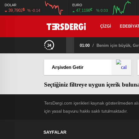
DOLAR
EURO
$
€
39,7902
47,1198
% -0.14
% 0.03
12:00
16:00
12:00
16:00
ÇIZGI
EDEBIYA
01:00
/
Benim için büyük, Gır
Seçtiğiniz filtreye uygun içerik bulu
TersDergi.com içerikleri kaynak gösterilmeden alı
için yasal başvuru hakkı saklı tutulmaktadır.
SAYFALAR