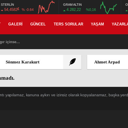
STERLİN
GRAM ALTIN
O
£
54,4582
4.282,22
% -0.64
%0,16
12:00
16:00
12:00
16:00
T
GALERI
GÜNCEL
TERS SORULAR
YAŞAM
YAZARL
gır içinse…
Sönmez Karakurt
Ahmet Arpad
namadı.
ntı yapılamaz, kanuna aykırı ve izinsiz olarak kopyalanamaz, başka yerde