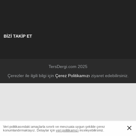
BİZİ TAKİP ET
TersDergi.com 2025
Çerezler ile ilgili bilgi için
Çerez Politikamızı
ziyaret edebilirsiniz.
Veri politikasındaki amaçlarla sınırlı ve mevzuata uygun şekilde çerez
konumlandırmaktayız. Detaylar için
veri politikamızı
inceleyebilirsiniz.