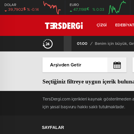
DOLAR
EURO
$
€
39,7902
% -0.14
47,1198
% 0.03
12:00
16:00
12:00
16:00
ÇIZGI
EDEBIYA
01:00
/
Benim için büyük, Gır
Seçtiğiniz filtreye uygun içerik bulu
TersDergi.com içerikleri kaynak gösterilmeden al
için yasal başvuru hakkı saklı tutulmaktadır.
SAYFALAR