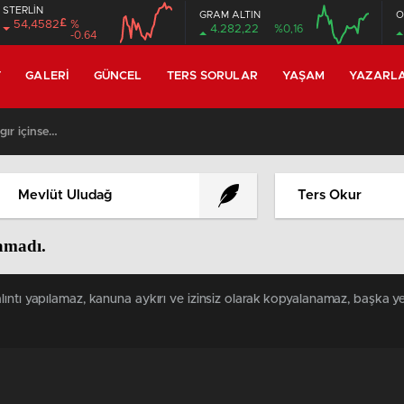
STERLİN
GRAM ALTIN
O
£
54,4582
%
4.282,22
%0,16
-0.64
12:00
16:00
12:00
16:00
T
GALERI
GÜNCEL
TERS SORULAR
YAŞAM
YAZARL
gır içinse…
Mevlüt Uludağ
Ters Okur
namadı.
ıntı yapılamaz, kanuna aykırı ve izinsiz olarak kopyalanamaz, başka ye