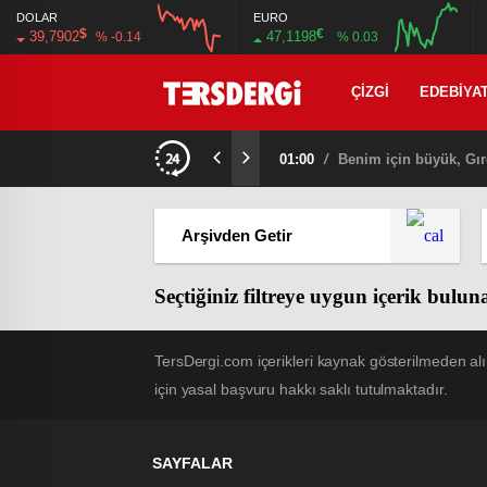
DOLAR
EURO
$
€
39,7902
47,1198
% -0.14
% 0.03
12:00
16:00
12:00
16:00
ÇIZGI
EDEBIYA
01:00
/
Benim için büyük, Gır
Seçtiğiniz filtreye uygun içerik bulu
TersDergi.com içerikleri kaynak gösterilmeden alı
için yasal başvuru hakkı saklı tutulmaktadır.
SAYFALAR