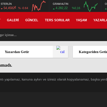
STERLİN
GRAM ALTIN
O
£
54,4582
4.282,22
% -0.64
%0,16
12:00
16:00
12:00
16:00
T
GALERI
GÜNCEL
TERS SORULAR
YAŞAM
YAZARL
gır içinse…
Yazardan Getir
Kategoriden Geti
namadı.
ntı yapılamaz, kanuna aykırı ve izinsiz olarak kopyalanamaz, başka yerde