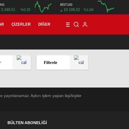
NS
BİST100
3.349,51
10.189,02
%0,35
%1,08
12:00
16:00
12:00
AR
ÇIZERLER
DIĞER
21:08
/
T3R5 MAHALLE 8: BİN SEKİZ YÜZ DOKSAN DOKUZ
r
Filtrele
 yayınlanamaz. Aykırı işlem yapan kişi/kişiler
BÜLTEN ABONELİĞİ