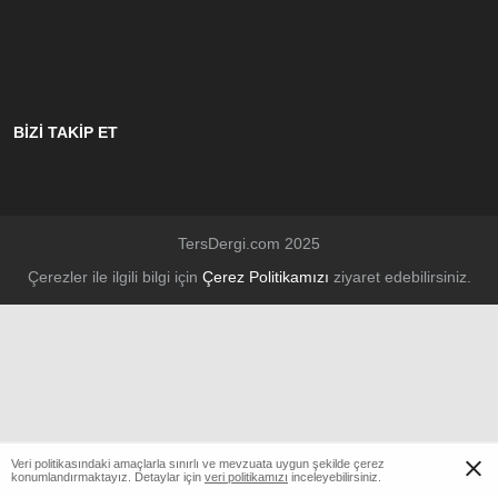
BİZİ TAKİP ET
TersDergi.com 2025
Çerezler ile ilgili bilgi için
Çerez Politikamızı
ziyaret edebilirsiniz.
Veri politikasındaki amaçlarla sınırlı ve mevzuata uygun şekilde çerez
konumlandırmaktayız. Detaylar için
veri politikamızı
inceleyebilirsiniz.