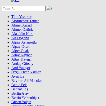
Tüm Yazarlar
Abdülkadir Tamer
Ahmet Arpad
Ahmet Öztürk
Alaaddin Kara
Ali Doğanlı
Alpay Aslanoğlu
Alpay Ocak
Alper Ocak
Altay Kaynar
Altay Kaynar
Andaç Gürsoy
Anıl Yazıyor
Özgü Elvan Yılmaz
Avni Uz
Bayram Ali Macolar
Behiç Pek
Behzat Taş
Berfin Atay
Berrin Yelkenbiçer
Birsen Yalçın