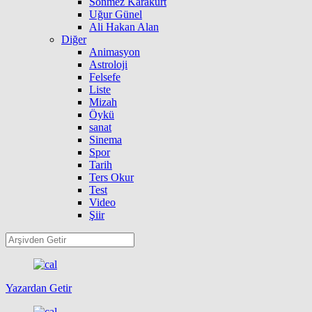
Sönmez Karakurt
Uğur Günel
Ali Hakan Alan
Diğer
Animasyon
Astroloji
Felsefe
Liste
Mizah
Öykü
sanat
Sinema
Spor
Tarih
Ters Okur
Test
Video
Şiir
Yazardan Getir