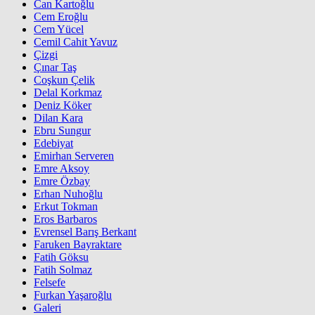
Can Kartoğlu
Cem Eroğlu
Cem Yücel
Cemil Cahit Yavuz
Çizgi
Çınar Taş
Coşkun Çelik
Delal Korkmaz
Deniz Köker
Dilan Kara
Ebru Sungur
Edebiyat
Emirhan Serveren
Emre Aksoy
Emre Özbay
Erhan Nuhoğlu
Erkut Tokman
Eros Barbaros
Evrensel Barış Berkant
Faruken Bayraktare
Fatih Göksu
Fatih Solmaz
Felsefe
Furkan Yaşaroğlu
Galeri