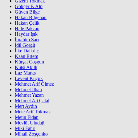
Gizem Tokmak
Gökçer F. Alp
Güven Bilge
Hakan Bilgehan
Hakan Çelik
Hale Pakcan
Haydar Işık
İbrahim Sarı
İdil Görgü
İlke Dalkılıç
Kaan Ertem
Kürşat Coşgun
Kutsi Akıllı
Laz Marks
Levent Küçük
Mehmet Arif Ölmez
Mehmet İlhan
Mehmet Yazan
Mehmet Ali Çatal
Mert Aydın
Mete Arif Tokmak
Metin Fidan
Mevlüt Uludağ
Miki Fahri
Mihail Zoşçenko