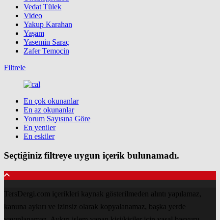
Vedat Tülek
Video
Yakup Karahan
Yaşam
Yasemin Saraç
Zafer Temoçin
Filtrele
En çok okunanlar
En az okunanlar
Yorum Sayısına Göre
En yeniler
En eskiler
Seçtiğiniz filtreye uygun içerik bulunamadı.
TersDergi.com içerikleri kaynak gösterilmeden alıntı yapılamaz,
kanuna aykırı ve izinsiz olarak kopyalanamaz, başka yerde
yayınlanamaz. Aykırı işlem yapan kişi/kişiler için yasal başvuru