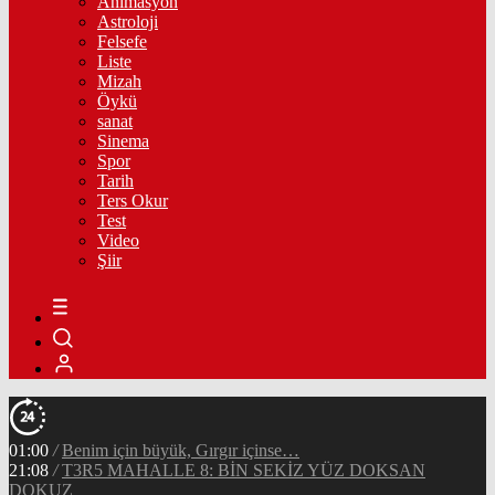
Animasyon
Astroloji
Felsefe
Liste
Mizah
Öykü
sanat
Sinema
Spor
Tarih
Ters Okur
Test
Video
Şiir
01:00
/
Benim için büyük, Gırgır içinse…
21:08
/
T3R5 MAHALLE 8: BİN SEKİZ YÜZ DOKSAN
DOKUZ