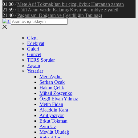
01:00
/
Mete Arif Tokmak’tan bir çizgi öykü: Harcanan zaman
21:59
/
Lütfi Acun yazdı: Kalamış Koyu’nda midye ziyafeti
21:40
/
Paganizm: Doğanın ve Çeşitliliğin Tapınağı
Çizgi
Edebiyat
Galeri
Güncel
TERS Sorular
Yaşam
Yazarlar
Mert Aydın
Serkan Ocak
Hakan Çelik
Mihail Zoşçenko
Özgü Elvan Yılmaz
Metin Fidan
Alaaddin Kara
Anıl yazıyor
Erkut Tokman
Avni Uz
Mevlüt Uludağ
Behzat Taş