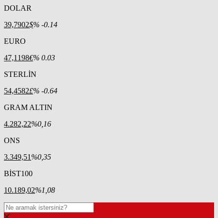
DOLAR
39,7902
$
% -0.14
EURO
47,1198
€
% 0.03
STERLİN
54,4582
£
% -0.64
GRAM ALTIN
4.282,22
%0,16
ONS
3.349,51
%0,35
BİST100
10.189,02
%1,08