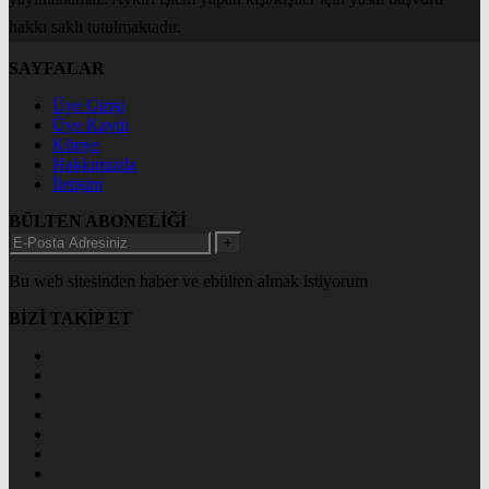
hakkı saklı tutulmaktadır.
SAYFALAR
Üye Girişi
Üye Kaydı
Künye
Hakkımızda
İletişim
BÜLTEN ABONELİĞİ
+
Bu web sitesinden haber ve ebülten almak istiyorum
BİZİ TAKİP ET