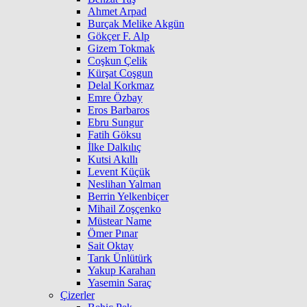
Ahmet Arpad
Burçak Melike Akgün
Gökçer F. Alp
Gizem Tokmak
Coşkun Çelik
Kürşat Coşgun
Delal Korkmaz
Emre Özbay
Eros Barbaros
Ebru Sungur
Fatih Göksu
İlke Dalkılıç
Kutsi Akıllı
Levent Küçük
Neslihan Yalman
Berrin Yelkenbiçer
Mihail Zoşçenko
Müstear Name
Ömer Pınar
Sait Oktay
Tarık Ünlütürk
Yakup Karahan
Yasemin Saraç
Çizerler