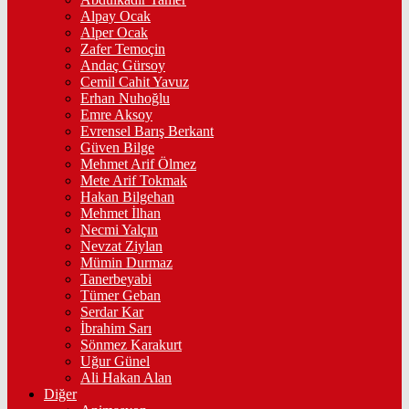
Alpay Ocak
Alper Ocak
Zafer Temoçin
Andaç Gürsoy
Cemil Cahit Yavuz
Erhan Nuhoğlu
Emre Aksoy
Evrensel Barış Berkant
Güven Bilge
Mehmet Arif Ölmez
Mete Arif Tokmak
Hakan Bilgehan
Mehmet İlhan
Necmi Yalçın
Nevzat Ziylan
Mümin Durmaz
Tanerbeyabi
Tümer Geban
Serdar Kar
İbrahim Sarı
Sönmez Karakurt
Uğur Günel
Ali Hakan Alan
Diğer