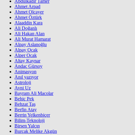
Abdülkadir Tamer
Ahmet Arpad
Ahmet Olcayer
Ahmet Öztürk
Alaaddin Kara
Ali Doğanlı
Ali Hakan Alan
Ali Murat Hamarat
Alpay Aslanoğlu
Alpay Ocak
Alper Ocak
Altay Kaynar
Andaç Gürsoy
Animasyon
Anıl yazıyor
Astroloji
Avni Uz
Bayram Ali Macolar
Behiç Pek
Behzat Taş
Berfin Atay
Berrin Yelkenbiçer
Bilim-Teknoloji
Birsen Yalçın
Burçak Melike Akgün