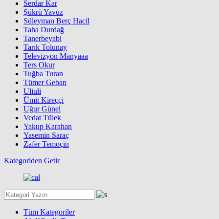
Serdar Kar
Şükrü Yavuz
Süleyman Berç Hacil
Taha Durdağ
Tanerbeyabi
Tarık Tolunay
Televizyon Manyaaa
Ters Okur
Tuğba Turan
Tümer Geban
Uliuli
Ümit Kireççi
Uğur Günel
Vedat Tülek
Yakup Karahan
Yasemin Saraç
Zafer Temoçin
Kategoriden Getir
Tüm Kategoriler