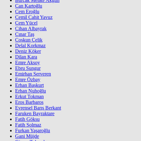
Burçak Melike Akgün
Can Kartoğlu
Cem Eroğlu
Cemil Cahit Yavuz
Cem Yücel
Cihan Albayrak
Çınar Taş
Coşkun Çelik
Delal Korkmaz
Deniz Köker
Dilan Kara
Emre Aksoy
Ebru Sungur
Emirhan Serveren
Emre Özbay
Erhan Başkurt
Erhan Nuhoğlu
Erkut Tokman
Eros Barbaros
Evrensel Barış Berkant
Faruken Bayraktare
Fatih Göksu
Fatih Solmaz
Furkan Yaşaroğlu
Gani Müjde