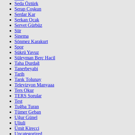
Seda Öztürk
Serap Coşkun
Serdar Kar
Serkan Ocak
Servet Gürbüz
Şiir
Sinema
Sönmez Karakurt
Spor
Şükrü Yavuz
Süleyman Berç Hacil
Taha Durdağ
Tanerbeyabi
Tarih
Tarık Tolunay
Televizyon Manyaaa
Ters Okur
TERS Sorular
Test
Tuğba Turan
Tümer Geban
Uğur Günel
Uliuli
Ümit Kireççi
Uncategorized