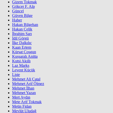
Gizem Tokmak
Gökçer F. Alp
Güncel
Güven Bilge
Haber
Hakan Bilgehan
Hakan Çelik
İbrahim Sarı
İdil Görgü
İlke Dalkılıç
Kaan Ertem
Kürşat Coşgun
Kuşşaralı Anitta
Kutsi Akıllı
Laz Marks
Levent Küçük
Liste
Mehmet Ali Çatal
Mehmet Arif Ölmez
Mehmet İlhan
Mehmet Yazan
Mert Aydın
Mete Arif Tokmak
Metin Fidan
Mevlüt Uludağ