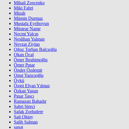
Mihail Zoşçenko
Miki Fahri
Mizah
Mümin Durmaz
Mustafa Eyriboyun
Müstear Name
Necmi Yalçın
Neslihan Yalman
Nevzat Ziylan
Oğuz Turhan Balcıoğlu
Okan Öcal
Ömer İbrahimoğlu
Ömer Pınar
Önder Özdemir
Onur Yazıcıoğlu
Öykü
Özgü Elvan Yılmaz
Özkan Yasun
Pınar Taşçı
Ramazan Bahadır
Sabri Şireci
Şafak Zorludere
Sait Oktay
Salih Salman
sanat