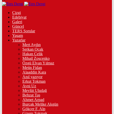
Çizgi
Edebiyat
Galeri
Güncel
TERS Sorular
Yaşam
Yazarlar
Mert Aydın
Serkan Ocak
Hakan Çelik
Mihail Zoşçenko
Özgü Elvan Yılmaz
Metin Fidan
Alaaddin Kara
Anıl yazıyor
Erkut Tokman
Avni Uz
Mevlüt Uludağ
Behzat Taş
Ahmet Arpad
Burçak Melike Akgün
Gökçer F. Alp
Gizem Tokmak