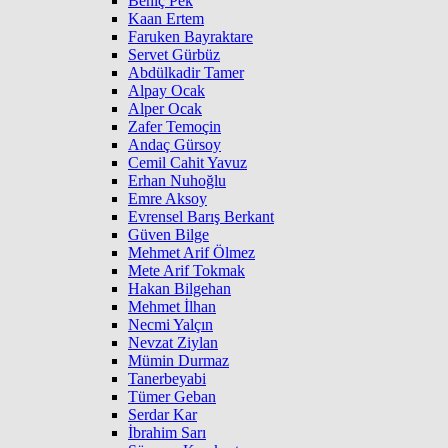
Behiç Pek
Kaan Ertem
Faruken Bayraktare
Servet Gürbüz
Abdülkadir Tamer
Alpay Ocak
Alper Ocak
Zafer Temoçin
Andaç Gürsoy
Cemil Cahit Yavuz
Erhan Nuhoğlu
Emre Aksoy
Evrensel Barış Berkant
Güven Bilge
Mehmet Arif Ölmez
Mete Arif Tokmak
Hakan Bilgehan
Mehmet İlhan
Necmi Yalçın
Nevzat Ziylan
Mümin Durmaz
Tanerbeyabi
Tümer Geban
Serdar Kar
İbrahim Sarı