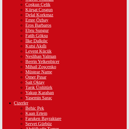
Coşkun Çelik
Kürşat Coşgun
Delal Korkmaz
Emre Özbay
Eros Barbaros
Ebru Sungur
Fatih Göksu
İlke Dalkılıç
Kutsi Akıllı
Levent Küçük
Neslihan Yalman
Berrin Yelkenbiçer
Mihail Zoşçenko
Müstear Name
Ömer Pınar
Sait Oktay
Tarık Ünlütürk
Yakup Karahan
Yasemin Saraç
Çizerler
Behiç Pek
Kaan Ertem
Faruken Bayraktare
Servet Gürbüz
Abdülkadir Tamer