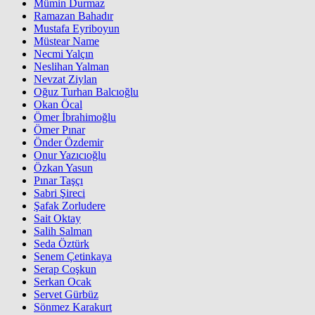
Mümin Durmaz
Ramazan Bahadır
Mustafa Eyriboyun
Müstear Name
Necmi Yalçın
Neslihan Yalman
Nevzat Ziylan
Oğuz Turhan Balcıoğlu
Okan Öcal
Ömer İbrahimoğlu
Ömer Pınar
Önder Özdemir
Onur Yazıcıoğlu
Özkan Yasun
Pınar Taşçı
Sabri Şireci
Şafak Zorludere
Sait Oktay
Salih Salman
Seda Öztürk
Senem Çetinkaya
Serap Coşkun
Serkan Ocak
Servet Gürbüz
Sönmez Karakurt