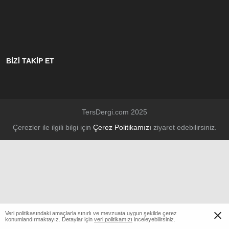
BİZİ TAKİP ET
TersDergi.com 2025
Çerezler ile ilgili bilgi için
Çerez Politikamızı
ziyaret edebilirsiniz.
Veri politikasındaki amaçlarla sınırlı ve mevzuata uygun şekilde çerez
konumlandırmaktayız. Detaylar için
veri politikamızı
inceleyebilirsiniz.