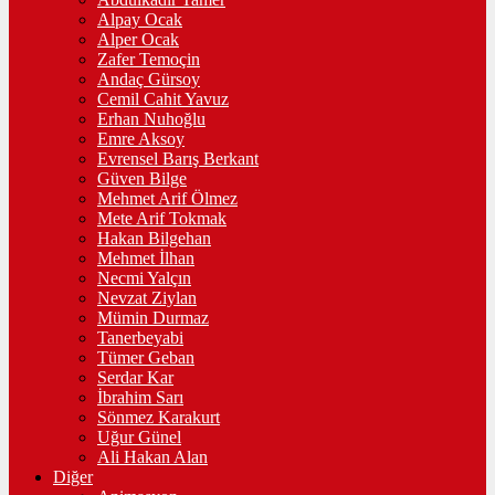
Alpay Ocak
Alper Ocak
Zafer Temoçin
Andaç Gürsoy
Cemil Cahit Yavuz
Erhan Nuhoğlu
Emre Aksoy
Evrensel Barış Berkant
Güven Bilge
Mehmet Arif Ölmez
Mete Arif Tokmak
Hakan Bilgehan
Mehmet İlhan
Necmi Yalçın
Nevzat Ziylan
Mümin Durmaz
Tanerbeyabi
Tümer Geban
Serdar Kar
İbrahim Sarı
Sönmez Karakurt
Uğur Günel
Ali Hakan Alan
Diğer