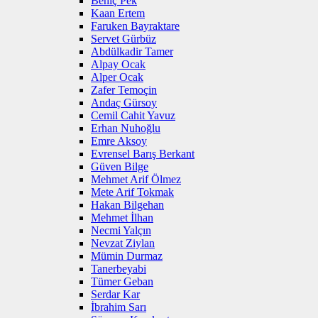
Behiç Pek
Kaan Ertem
Faruken Bayraktare
Servet Gürbüz
Abdülkadir Tamer
Alpay Ocak
Alper Ocak
Zafer Temoçin
Andaç Gürsoy
Cemil Cahit Yavuz
Erhan Nuhoğlu
Emre Aksoy
Evrensel Barış Berkant
Güven Bilge
Mehmet Arif Ölmez
Mete Arif Tokmak
Hakan Bilgehan
Mehmet İlhan
Necmi Yalçın
Nevzat Ziylan
Mümin Durmaz
Tanerbeyabi
Tümer Geban
Serdar Kar
İbrahim Sarı