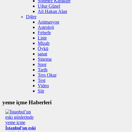
Sönmez Karakurt
Uğur Günel
Ali Hakan Alan
Diğer
Animasyon
Astroloji
Felsefe
Liste
Mizah
Öykü
sanat
Sinema
Spor
Tarih
Ters Okur
Test
Video
Şiir
yeme içme Haberleri
İstanbul’un eski