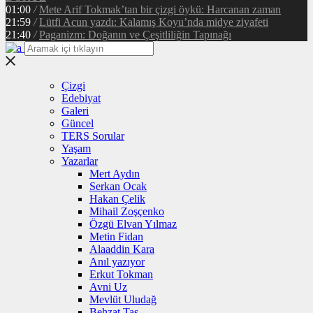
01:00
/
Mete Arif Tokmak’tan bir çizgi öykü: Harcanan zaman
21:59
/
Lütfi Acun yazdı: Kalamış Koyu’nda midye ziyafeti
21:40
/
Paganizm: Doğanın ve Çeşitliliğin Tapınağı
Çizgi
Edebiyat
Galeri
Güncel
TERS Sorular
Yaşam
Yazarlar
Mert Aydın
Serkan Ocak
Hakan Çelik
Mihail Zoşçenko
Özgü Elvan Yılmaz
Metin Fidan
Alaaddin Kara
Anıl yazıyor
Erkut Tokman
Avni Uz
Mevlüt Uludağ
Behzat Taş