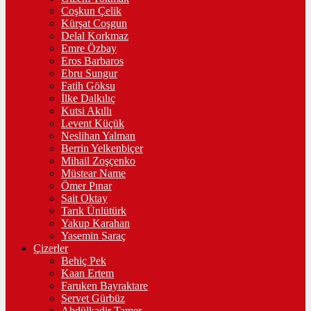
Coşkun Çelik
Kürşat Coşgun
Delal Korkmaz
Emre Özbay
Eros Barbaros
Ebru Sungur
Fatih Göksu
İlke Dalkılıç
Kutsi Akıllı
Levent Küçük
Neslihan Yalman
Berrin Yelkenbiçer
Mihail Zoşçenko
Müstear Name
Ömer Pınar
Sait Oktay
Tarık Ünlütürk
Yakup Karahan
Yasemin Saraç
Çizerler
Behiç Pek
Kaan Ertem
Faruken Bayraktare
Servet Gürbüz
Abdülkadir Tamer