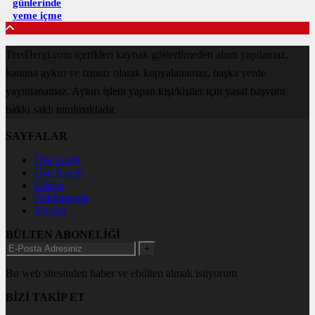
günlerinde
yeme içme
TersDergi.com içerikleri kaynak gösterilmeden alıntı yapılamaz,
kanuna aykırı ve izinsiz olarak kopyalanamaz, başka yerde
yayınlanamaz. Aykırı işlem yapan kişi/kişiler için yasal başvuru
hakkı saklı tutulmaktadır.
SAYFALAR
Üye Girişi
Üye Kaydı
Künye
Hakkımızda
İletişim
BÜLTEN ABONELİĞİ
+
Bu web sitesinden haber ve ebülten almak istiyorum
BİZİ TAKİP ET