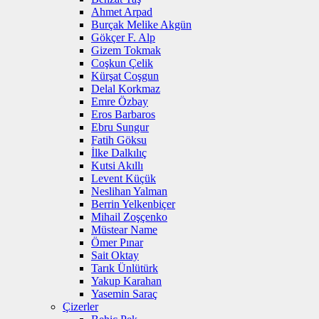
Ahmet Arpad
Burçak Melike Akgün
Gökçer F. Alp
Gizem Tokmak
Coşkun Çelik
Kürşat Coşgun
Delal Korkmaz
Emre Özbay
Eros Barbaros
Ebru Sungur
Fatih Göksu
İlke Dalkılıç
Kutsi Akıllı
Levent Küçük
Neslihan Yalman
Berrin Yelkenbiçer
Mihail Zoşçenko
Müstear Name
Ömer Pınar
Sait Oktay
Tarık Ünlütürk
Yakup Karahan
Yasemin Saraç
Çizerler