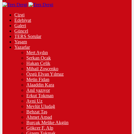
Çizgi
Edebiyat
Galeri
Güncel
TERS Sorular
Yaşam
Yazarlar
Mert Aydın
Serkan Ocak
Hakan Çelik
Mihail Zoşçenko
Özgü Elvan Yılmaz
Metin Fidan
Alaaddin Kara
Anıl yazıyor
Erkut Tokman
Avni Uz
Mevlüt Uludağ
Behzat Taş
Ahmet Arpad
Burçak Melike Akgün
Gökçer F. Alp
Gizem Tokmak