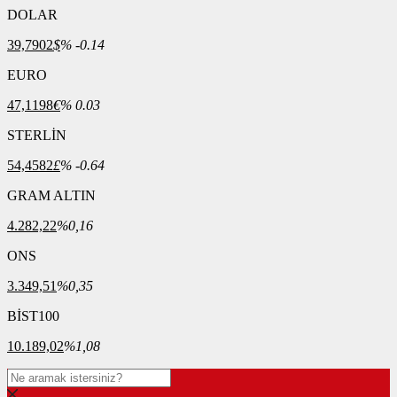
DOLAR
39,7902
$
% -0.14
EURO
47,1198
€
% 0.03
STERLİN
54,4582
£
% -0.64
GRAM ALTIN
4.282,22
%0,16
ONS
3.349,51
%0,35
BİST100
10.189,02
%1,08