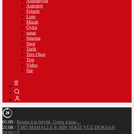
Animasyon
Astroloji
Felsefe
Liste
Mizah
Öykü
sanat
Sinema
Spor
Tarih
Ters Okur
Test
Video
Şiir
01:00
/
Benim için büyük, Gırgır içinse…
21:08
/
T3R5 MAHALLE 8: BİN SEKİZ YÜZ DOKSAN
DOKUZ