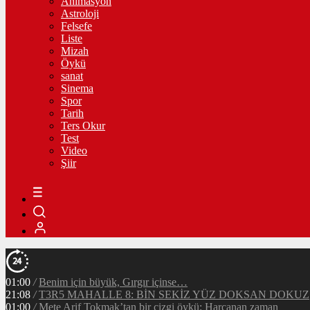
Animasyon
Astroloji
Felsefe
Liste
Mizah
Öykü
sanat
Sinema
Spor
Tarih
Ters Okur
Test
Video
Şiir
01:00
/
Benim için büyük, Gırgır içinse…
21:08
/
T3R5 MAHALLE 8: BİN SEKİZ YÜZ DOKSAN DOKUZ
01:00
/
Mete Arif Tokmak’tan bir çizgi öykü: Harcanan zaman