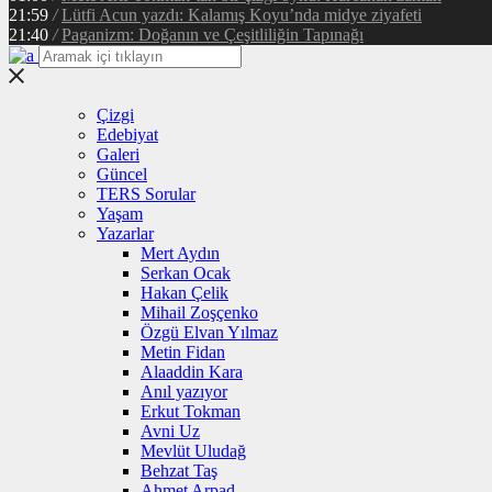
21:59
/
Lütfi Acun yazdı: Kalamış Koyu’nda midye ziyafeti
21:40
/
Paganizm: Doğanın ve Çeşitliliğin Tapınağı
Çizgi
Edebiyat
Galeri
Güncel
TERS Sorular
Yaşam
Yazarlar
Mert Aydın
Serkan Ocak
Hakan Çelik
Mihail Zoşçenko
Özgü Elvan Yılmaz
Metin Fidan
Alaaddin Kara
Anıl yazıyor
Erkut Tokman
Avni Uz
Mevlüt Uludağ
Behzat Taş
Ahmet Arpad