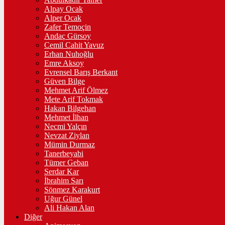
Alpay Ocak
Alper Ocak
Zafer Temoçin
Andaç Gürsoy
Cemil Cahit Yavuz
Erhan Nuhoğlu
Emre Aksoy
Evrensel Barış Berkant
Güven Bilge
Mehmet Arif Ölmez
Mete Arif Tokmak
Hakan Bilgehan
Mehmet İlhan
Necmi Yalçın
Nevzat Ziylan
Mümin Durmaz
Tanerbeyabi
Tümer Geban
Serdar Kar
İbrahim Sarı
Sönmez Karakurt
Uğur Günel
Ali Hakan Alan
Diğer