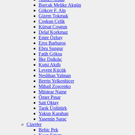
Burçak Melike Akgün
Gökçer F. Alp
Gizem Tokmak
Coşkun Çelik
Kürşat Coşgun
Delal Korkmaz
Emre Özbay
Eros Barbaros
Ebru Sungur
Fatih Göksu
İlke Dalkılıç
Kutsi Akıllı
Levent Küçük
Neslihan Yalman
Berrin Yelkenbiçer
Mihail Zoşçenko
Müstear Name
Ömer Pınar
Sait Oktay
Tarık Ünlütürk
Yakup Karahan
Yasemin Saraç
Çizerler
Behiç Pek