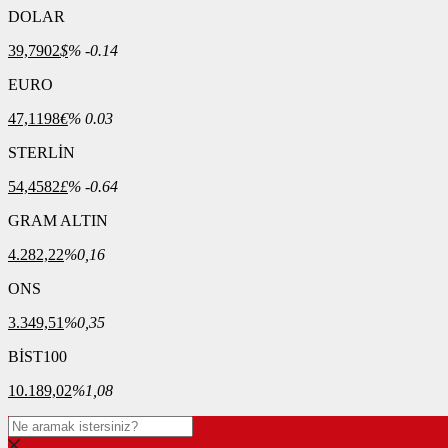
DOLAR
39,7902
$
% -0.14
EURO
47,1198
€
% 0.03
STERLİN
54,4582
£
% -0.64
GRAM ALTIN
4.282,22
%0,16
ONS
3.349,51
%0,35
BİST100
10.189,02
%1,08