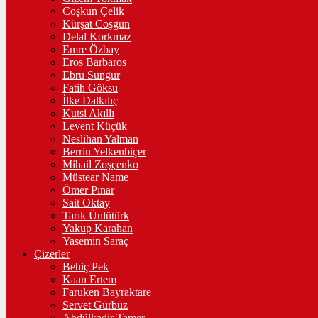
Coşkun Çelik
Kürşat Coşgun
Delal Korkmaz
Emre Özbay
Eros Barbaros
Ebru Sungur
Fatih Göksu
İlke Dalkılıç
Kutsi Akıllı
Levent Küçük
Neslihan Yalman
Berrin Yelkenbiçer
Mihail Zoşçenko
Müstear Name
Ömer Pınar
Sait Oktay
Tarık Ünlütürk
Yakup Karahan
Yasemin Saraç
Çizerler
Behiç Pek
Kaan Ertem
Faruken Bayraktare
Servet Gürbüz
Abdülkadir Tamer