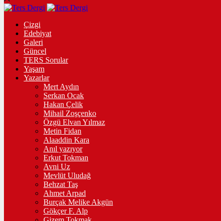
Çizgi
Edebiyat
Galeri
Güncel
TERS Sorular
Yaşam
Yazarlar
Mert Aydın
Serkan Ocak
Hakan Çelik
Mihail Zoşçenko
Özgü Elvan Yılmaz
Metin Fidan
Alaaddin Kara
Anıl yazıyor
Erkut Tokman
Avni Uz
Mevlüt Uludağ
Behzat Taş
Ahmet Arpad
Burçak Melike Akgün
Gökçer F. Alp
Gizem Tokmak