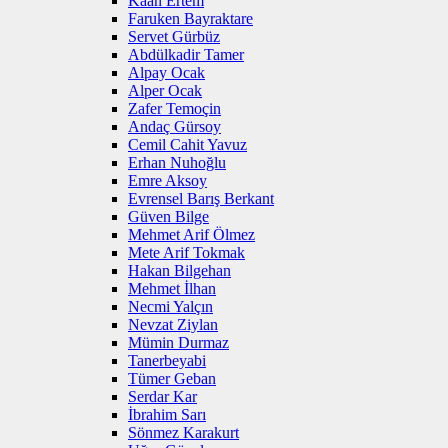
Kaan Ertem
Faruken Bayraktare
Servet Gürbüz
Abdülkadir Tamer
Alpay Ocak
Alper Ocak
Zafer Temoçin
Andaç Gürsoy
Cemil Cahit Yavuz
Erhan Nuhoğlu
Emre Aksoy
Evrensel Barış Berkant
Güven Bilge
Mehmet Arif Ölmez
Mete Arif Tokmak
Hakan Bilgehan
Mehmet İlhan
Necmi Yalçın
Nevzat Ziylan
Mümin Durmaz
Tanerbeyabi
Tümer Geban
Serdar Kar
İbrahim Sarı
Sönmez Karakurt