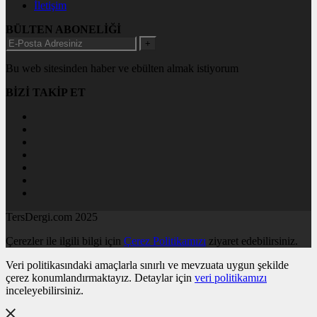
İletişim
BÜLTEN ABONELİĞİ
+
Bu web sitesinden haber ve ebülten almak istiyorum
BİZİ TAKİP ET
TersDergi.com 2025
Çerezler ile ilgili bilgi için
Çerez Politikamızı
ziyaret edebilirsiniz.
Veri politikasındaki amaçlarla sınırlı ve mevzuata uygun şekilde
çerez konumlandırmaktayız. Detaylar için
veri politikamızı
inceleyebilirsiniz.