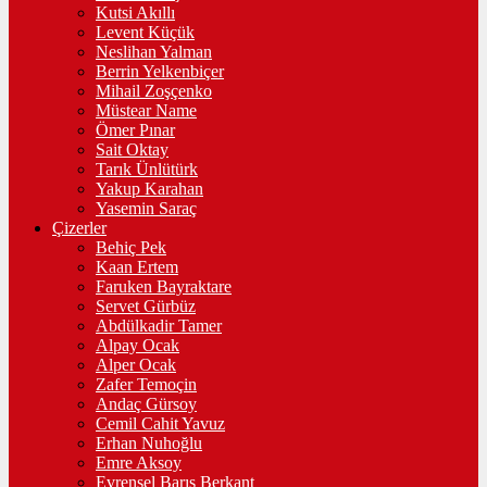
Kutsi Akıllı
Levent Küçük
Neslihan Yalman
Berrin Yelkenbiçer
Mihail Zoşçenko
Müstear Name
Ömer Pınar
Sait Oktay
Tarık Ünlütürk
Yakup Karahan
Yasemin Saraç
Çizerler
Behiç Pek
Kaan Ertem
Faruken Bayraktare
Servet Gürbüz
Abdülkadir Tamer
Alpay Ocak
Alper Ocak
Zafer Temoçin
Andaç Gürsoy
Cemil Cahit Yavuz
Erhan Nuhoğlu
Emre Aksoy
Evrensel Barış Berkant