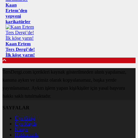
Kaan
Ertem’den
yepyeni
karikatürler
Kaan Ertem
Ters Dergi’de!
İlk köşe yarın!
TersDergi.com içerikleri kaynak gösterilmeden alıntı yapılamaz,
kanuna aykırı ve izinsiz olarak kopyalanamaz, başka yerde
yayınlanamaz. Aykırı işlem yapan kişi/kişiler için yasal başvuru
hakkı saklı tutulmaktadır.
SAYFALAR
Üye Girişi
Üye Kaydı
Künye
Hakkımızda