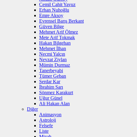
Cemil Cahit Yavuz
Erhan Nuhoğlu
Emre Aksoy
Evrensel Barış Berkant
Güven Bilge
Mehmet Arif Ölmez
Mete Arif Tokmak
Hakan Bilgehan
Mehmet İlhan
Necmi Yalçın
Nevzat Ziylan
Mümin Durmaz
Tanerbeyabi
Tümer Geban
Serdar Kar
İbrahim Sarı
Sönmez Karakurt
Uğur Günel
Ali Hakan Alan
Diğer
Animasyon
Astroloji
Felsefe
Liste
Mizah