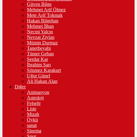
Güven Bilge
Mehmet Arif Ölmez
Mete Arif Tokmak
Hakan Bilgehan
Mehmet İlhan
Necmi Yalçın
Nevzat Ziylan
Mümin Durmaz
Tanerbeyabi
Tümer Geban
Serdar Kar
İbrahim Sarı
Sönmez Karakurt
Uğur Günel
Ali Hakan Alan
Diğer
Animasyon
Astroloji
Felsefe
Liste
Mizah
Öykü
sanat
Sinema
Spor