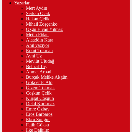
Yazarlar
Mert Aydın
Serkan Ocak
Hakan Çelik
Mihail Zoşçenko
Özgü Elvan Yılmaz
Metin Fidan
Alaaddin Kara
Anıl yazıyor
Erkut Tokman
Avni Uz
Mevlüt Uludağ
Behzat Taş
Ahmet Arpad
Burçak Melike Akgün
Gökçer F. Alp
Gizem Tokmak
Coşkun Çelik
Kürşat Coşgun
Delal Korkmaz
Emre Özbay
Eros Barbaros
Ebru Sungur
Fatih Göksu
İlke Dalkılıç