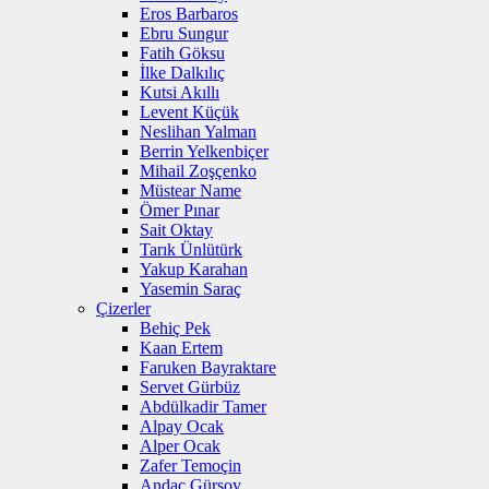
Eros Barbaros
Ebru Sungur
Fatih Göksu
İlke Dalkılıç
Kutsi Akıllı
Levent Küçük
Neslihan Yalman
Berrin Yelkenbiçer
Mihail Zoşçenko
Müstear Name
Ömer Pınar
Sait Oktay
Tarık Ünlütürk
Yakup Karahan
Yasemin Saraç
Çizerler
Behiç Pek
Kaan Ertem
Faruken Bayraktare
Servet Gürbüz
Abdülkadir Tamer
Alpay Ocak
Alper Ocak
Zafer Temoçin
Andaç Gürsoy