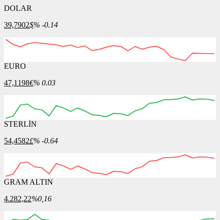
DOLAR
39,7902
$
% -0.14
EURO
12:00
13:00
14:00
15:00
16:00
47,1198
€
% 0.03
STERLİN
12:00
13:00
14:00
15:00
16:00
54,4582
£
% -0.64
GRAM ALTIN
12:00
13:00
14:00
15:00
16:00
4.282,22
%0,16