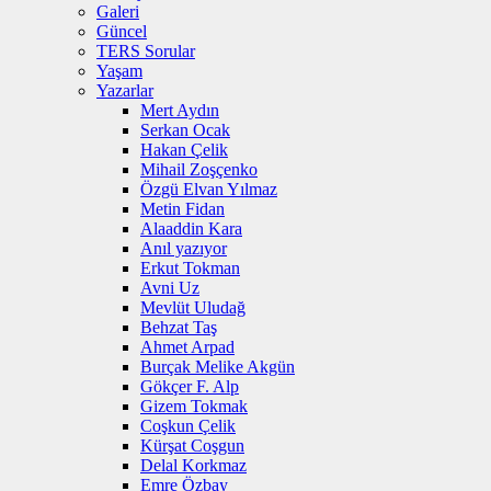
Galeri
Güncel
TERS Sorular
Yaşam
Yazarlar
Mert Aydın
Serkan Ocak
Hakan Çelik
Mihail Zoşçenko
Özgü Elvan Yılmaz
Metin Fidan
Alaaddin Kara
Anıl yazıyor
Erkut Tokman
Avni Uz
Mevlüt Uludağ
Behzat Taş
Ahmet Arpad
Burçak Melike Akgün
Gökçer F. Alp
Gizem Tokmak
Coşkun Çelik
Kürşat Coşgun
Delal Korkmaz
Emre Özbay