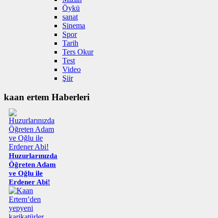
Öykü
sanat
Sinema
Spor
Tarih
Ters Okur
Test
Video
Şiir
kaan ertem Haberleri
Huzurlarınızda
Öğreten Adam
ve Oğlu ile
Erdener Abi!