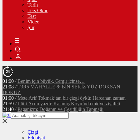
Tarih
Ters Okur
Test
Video
Şiir
01:00
/
Benim için büyük, Gırgır içinse…
21:08
/
T3R5 MAHALLE 8: BİN SEKİZ YÜZ DOKSAN
DOKUZ
01:00
/
Mete Arif Tokmak’tan bir çizgi öykü: Harcanan zaman
21:59
/
Lütfi Acun yazdı: Kalamış Koyu’nda midye ziyafeti
21:40
/
Paganizm: Doğanın ve Çeşitliliğin Tapınağı
Çizgi
Edebiyat