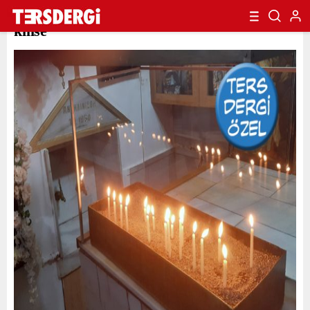
Lütfi Acun yazdı: Meyhanenin içindeki
kilise