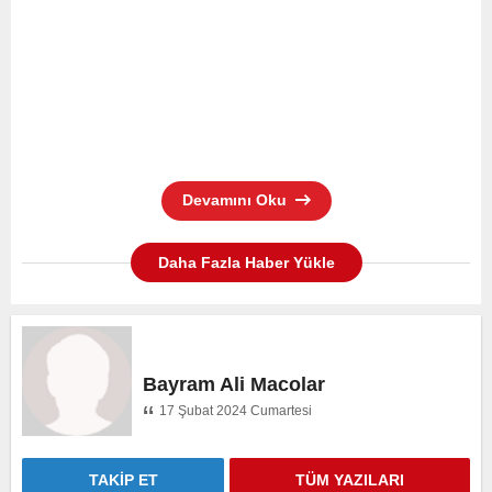
doğru gidiyoruz.”
İnanamadım önce. Dün Aleko’dan ayrıldı. Dün bir,
bugün iki… Ne de çabuk sevdalandı bana.. Belki de
benim yüzümden ayrıldı o Aleko denen delikanlıdan.
Aramızda beş yaş fark olsa da farketmez benim için.
Kabulüm yani… ‘Gene rüyada mıyım?’ diye kendime
Devamını Oku
soracaktım ki kafama yediğim bir şaplakla kendime
geldim. Eva’nın eli bayağı sertmiş!
Daha Fazla Haber Yükle
“Ne o? Ağzı açık salaklar gibi düşünüp duruyorsun
?
Önce o ağzını kapat ve yürü gidiyoruz. Merak etme
annenle konuştum ben.”
Bayram Ali Macolar
…
17 Şubat 2024 Cumartesi
Moda’daki Aya Ekaterini ayazmasına gidecekmişiz.
Nedense tek başına gitmek istememiş. Anlaşılan
TAKİP ET
TÜM YAZILARI
yanında bir delikanlı olsun istemiş. Koruma gibi…